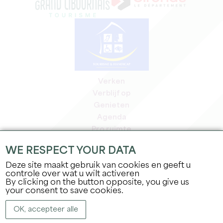
Verken
Verblijf op
Genieten
Agenda
Pro ruimte
Leden
WE RESPECT YOUR DATA
Pers ruimte
Deze site maakt gebruik van cookies en geeft u
Banen & stages
controle over wat u wilt activeren
Juridische informatie
By clicking on the button opposite, you give us
Privacybeleid
your consent to save cookies.
OK, accepteer alle