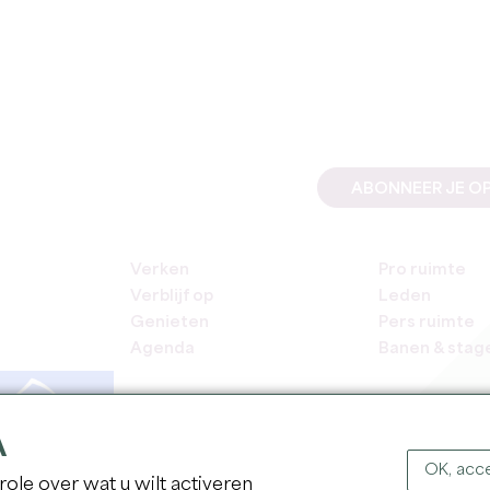
ABONNEER JE OP
Verken
Pro ruimte
Verblijf op
Leden
Genieten
Pers ruimte
Agenda
Banen & stag
A
OK, acce
ole over wat u wilt activeren