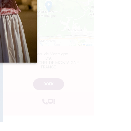
Leaflet
Château de Montaigne
D9,
24230 ST MICHEL DE MONTAIGNE -
FRANCE
BOEK