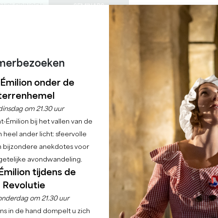
ONDLEIDINGEN
SEMINARS
0
Mand
Mijn se
TAAL
ENIET VAN
AGENDA
DEZE ZOMER
NL
KASTELEN OM TE BEZOEKEN
LOKALE JUWEELTJES
22 REDENEN OM TE KOMEN
REGENACHTIGE DAGEN
merbezoeken
PE WORKSHOP : CH
-Émilion onder de
terrenhemel
MONTAIGNE
dinsdag om 21.30 uur
-Émilion bij het vallen van de
 heel ander licht: sfeervolle
Home
Agenda
Cyanotype Workshop : Château de Montaigne
en bijzondere anekdotes voor
etelijke avondwandeling.
Émilion tijdens de
Revolutie
onderdag om 21.30 uur
ns in de hand dompelt u zich