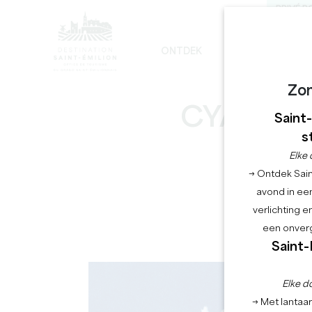
PRIVÉ R
ONTDEK
BLIJF
G
DE ONVERMIJDELIJKE
DUURZAME ONTWIKKELING
DE MONOLITHISCHE KERK TOUR
Zo
CYANOTY
Saint
s
Elke 
→ Ontdek Saint
avond in een
verlichting 
een onverg
Saint-
Elke d
→ Met lantaar