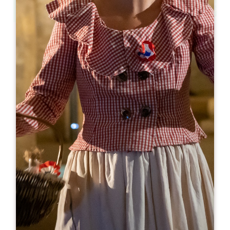
Leaflet
より
10€
Château Le Pin Beausoleil
774 Route De Bonhoste Au Pin
33420 SAINT-VINCENT-DE-PERTIGNAS
05 57 84 02 56
06 29 34 49 42
lepinbeausoleil@outlook.fr
開幕月
1
2
3
4
5
6
7
8
9
1
1
1
開幕日
ル
火
水
木
金
土
日