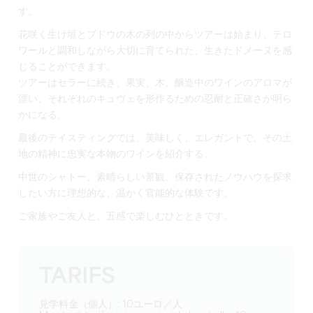
す。
花咲く生け垣とブドウの木の列の中からツアーは始まり、テロ
ワールと調和しながら大切に育てられた、生きたドメーヌを感
じることができます。
ツアーはセラーに続き、果実、木、醸造中のワインのアロマが
漂い、それぞれのキュヴェを形作るための忍耐と正確さが明ら
かになる。
最後のテイスティングでは、美味しく、エレガントで、その土
地の精神に忠実な本物のワインを紹介する。
中世のシャトー、素晴らしい景観、保存されたノウハウを探求
したい方に理想的な、温かく官能的な体験です。
ご家族やご友人と、五感で楽しむひとときです。
TARIFS
見学料金（個人）: 10ユーロ／人