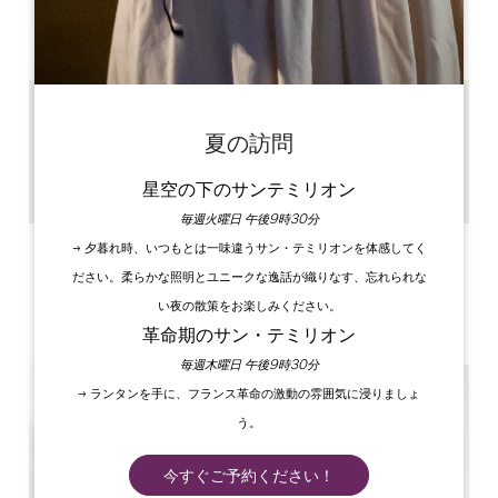
AM
AM
AM
AM
AM
AM
AM
PM
PM
PM
PM
PM
PM
PM
13.4 km
夏の訪問
1h
20
星空の下のサンテミリオン
GPSコードをコピーする
毎週火曜日 午後9時30分
→ 夕暮れ時、いつもとは一味違うサン・テミリオンを体感してく
ラベル
ださい。柔らかな照明とユニークな逸話が織りなす、忘れられな
い夜の散策をお楽しみください。
革命期のサン・テミリオン
毎週木曜日 午後9時30分
→ ランタンを手に、フランス革命の激動の雰囲気に浸りましょ
う。
今すぐご予約ください！