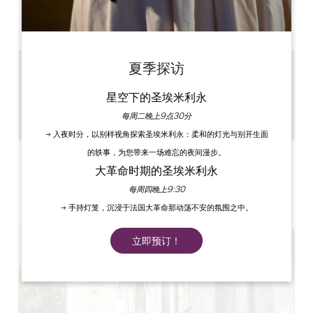
AM
AM
AM
AM
AM
AM
AM
PM
PM
PM
PM
PM
PM
PM
夏季探访
13.4 km
1h
星空下的圣埃米利永
20
每周二晚上9点30分
复制 GPS 代码
→ 入夜时分，以别样视角探索圣埃米利永：柔和的灯光与别开生面
的轶事，为您带来一场难忘的夜间漫步。
标签
大革命时期的圣埃米利永
每周四晚上9:30
→ 手持灯笼，沉浸于法国大革命那动荡不安的氛围之中。
立即预订！