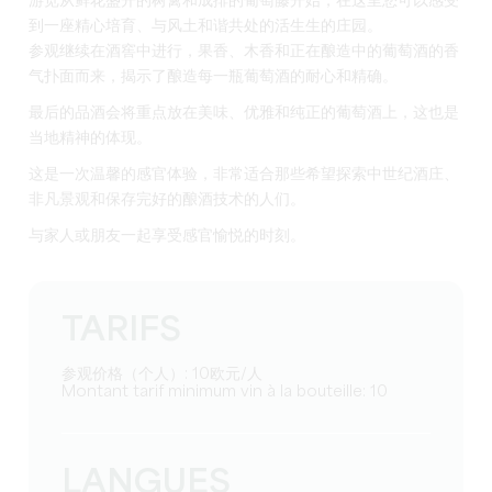
到一座精心培育、与风土和谐共处的活生生的庄园。
参观继续在酒窖中进行，果香、木香和正在酿造中的葡萄酒的香
气扑面而来，揭示了酿造每一瓶葡萄酒的耐心和精确。
最后的品酒会将重点放在美味、优雅和纯正的葡萄酒上，这也是
当地精神的体现。
这是一次温馨的感官体验，非常适合那些希望探索中世纪酒庄、
非凡景观和保存完好的酿酒技术的人们。
与家人或朋友一起享受感官愉悦的时刻。
TARIFS
参观价格（个人）: 10欧元/人
Montant tarif minimum vin à la bouteille: 10
LANGUES