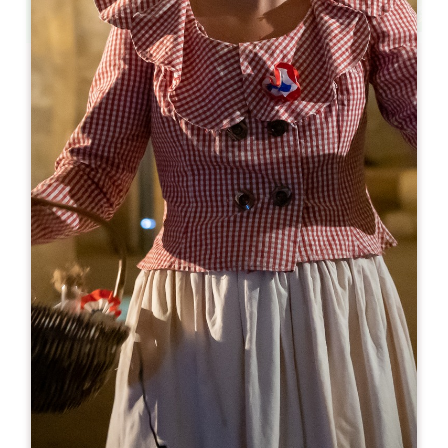
Leaflet
来自
10€
Château Le Pin Beausoleil
774 Route De Bonhoste Au Pin
33420 SAINT-VINCENT-DE-PERTIGNAS
05 57 84 02 56
06 29 34 49 42
lepinbeausoleil@outlook.fr
开幕月份
一
二
三
四
五
六
七
八
九
十
十
十
开幕日
隆
星
星
星
星
星
星