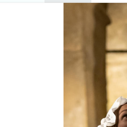
プライベートツアー
セミナー
0
バスケッ
楽しむ
アジェンダ
今年の夏
訪問すべきシャトー
HÂTEAU FLEUR DE LIS
SAINT-EMILION GRAND CRU
ホーム
アクセシビリティ
Château Fleur de Lisse
説明
料金
言語
支払い方法
サービス