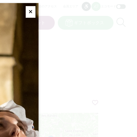
プロのアクセス
会員エリア
エコモード
アクセシビリティ
アクセシビリティ
Fermer
Re
ト
私の選択
チケット
ギフトボックス
JP
言語
SE
+
−