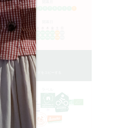
開幕月
1
2
3
4
5
6
7
8
9
1
1
1
開幕日
ル
火
水
木
金
土
日
AM
AM
AM
AM
AM
AM
AM
PM
PM
PM
PM
PM
PM
PM
5.3 km
1h15
GPSコードをコピーする
ム
ラベル