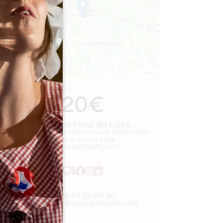
Leaflet
より
20€
Château Fleur de Lisse
Château Fleur de Lisse - Lieu-dit Gaillard 868
Route du Grand Sable
33330 SAINT-HIPPOLYTE
05 33 03 09 30
contact@vignoblesjade.com