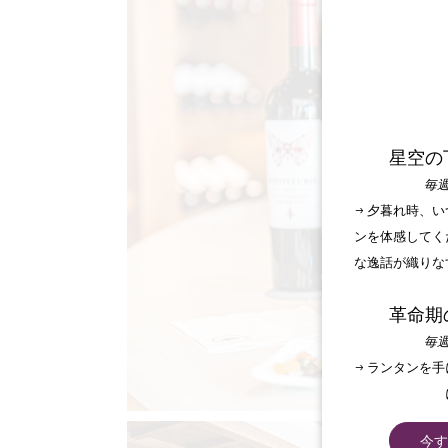
星空の
毎週
→ 夕暮れ時、
ンを体感してく
な逸話が織りな
革命期
毎週
→ ランタンを
今す