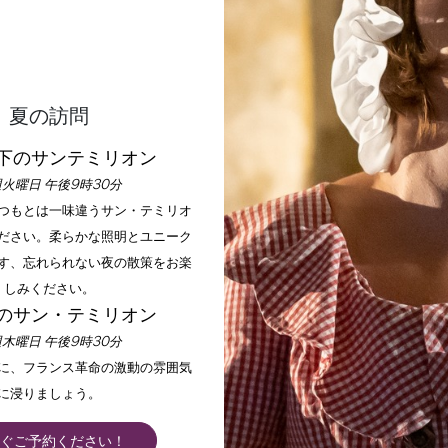
夏の訪問
下のサンテミリオン
火曜日 午後9時30分
いつもとは一味違うサン・テミリオ
ださい。柔らかな照明とユニーク
す、忘れられない夜の散策をお楽
しみください。
のサン・テミリオン
木曜日 午後9時30分
手に、フランス革命の激動の雰囲気
に浸りましょう。
ぐご予約ください！