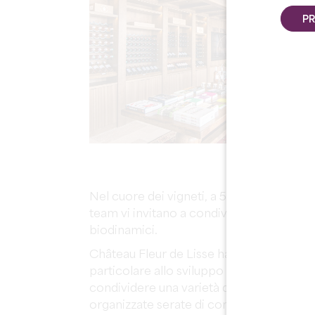
PR
Nel cuore dei vigneti, a 5 km dalla città 
team vi invitano a condividere un momento
biodinamici.
Château Fleur de Lisse ha una cantina c
particolare allo sviluppo sostenibile. La 
condividere una varietà di esperienze: 
organizzate serate di concerti e dopolav