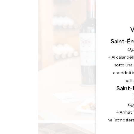
V
Saint-Ém
Ogn
→ Al calar del
sotto una 
aneddoti i
nott
Saint-
Ogn
→ Armati 
nell’atmosfer