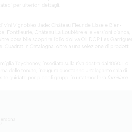
eci per ulteriori dettagli.
i vini Vignobles Jade: Château Fleur de Lisse e Bien-
e, Fontfleurie, Château La Loubière e le versioni bianca,
ltre possibile scoprire l'olio d'oliva Oli DOP Les Garrigue
el Cuadrat in Catalogna, oltre a una selezione di prodotti
miglia Teycheney, insediata sulla riva destra dal 1850. Lo
ma delle tenute, inaugura quest'anno un'elegante sala di
site guidate per piccoli gruppi in un'atmosfera
familiare
.
€/persona
0