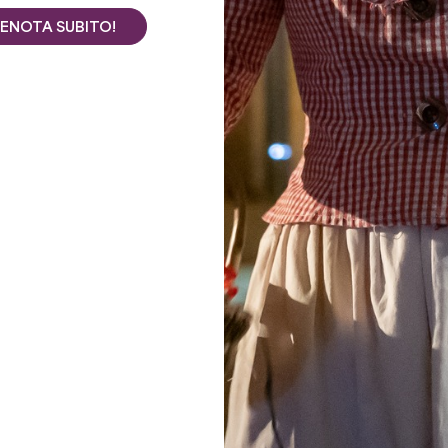
ENOTA SUBITO!
Vedi tutte le foto
medievale di Saint-Émilion, Caroline Teycheney e il suo
 di convivialità con una degustazione di vini biologici e
he combina innovazione e tecnologia, con un'attenzione
cantina di Château Fleur de Lisse è stata progettata per
tour, workshop, wine bar e bocce. In stagione vengono
oro.