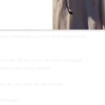
a filosofia e i nostri vini, saremo lieti di incontrarvi!
 vini che assaggiarli!
to, completata da un tour delle nostre tenute.
ni sotto i 12 anni, succo di frutta in omaggio)
apertura del nostro negozio
de Lisse, dalla vite alla bottiglia.
 formaggio.