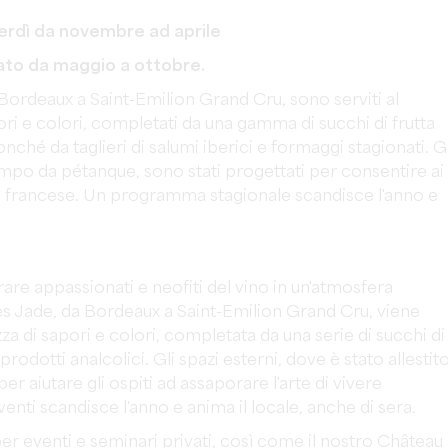
enerdì da novembre ad aprile
abato da maggio a ottobre.
 Bordeaux a Saint-Emilion Grand Cru, sono serviti al
ri e colori, completati da una gamma di succhi di frutta
nché da taglieri di salumi iberici e formaggi stagionati. Gl
campo da pétanque, sono stati progettati per consentire ai
re francese. Un programma stagionale scandisce l'anno e
rare appassionati e neofiti del vino in un'atmosfera
es Jade, da Bordeaux a Saint-Emilion Grand Cru, viene
za di sapori e colori, completata da una serie di succhi di
rodotti analcolici. Gli spazi esterni, dove è stato allestit
 aiutare gli ospiti ad assaporare l'arte di vivere
nti scandisce l'anno e anima il locale, anche di sera.
er eventi e seminari privati, così come il nostro Château