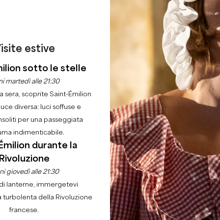
isite estive
ilion sotto le stelle
i martedì alle 21:30
la sera, scoprite Saint-Émilion
luce diversa: luci soffuse e
nsoliti per una passeggiata
urna indimenticabile.
Émilion durante la
Rivoluzione
i giovedì alle 21:30
di lanterne, immergetevi
a turbolenta della Rivoluzione
francese.