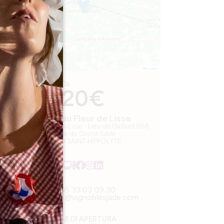
Leaflet
Da
20€
Château Fleur de Lisse
Château Fleur de Lisse - Lieu-dit Gaillard 868
Route du Grand Sable
33330 SAINT-HIPPOLYTE
05 33 03 09 30
contact@vignoblesjade.com
MESE DI APERTURA