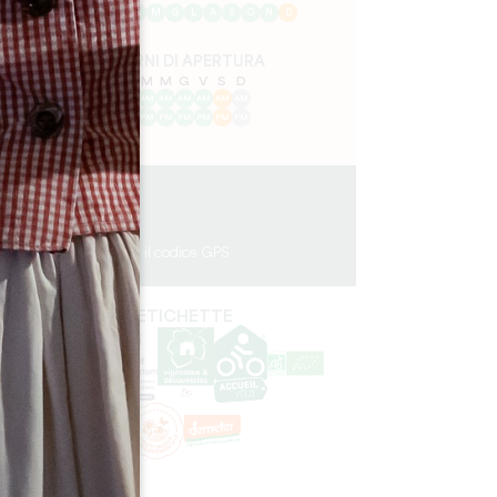
G
F
M
A
M
G
L
A
S
O
N
D
GIORNI DI APERTURA
L
M
M
G
V
S
D
AM
AM
AM
AM
AM
AM
AM
PM
PM
PM
PM
PM
PM
PM
5.3 km
1h15
Copiare il codice GPS
ETICHETTE