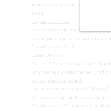
Venite a scoprire la nostra tenuta, la nostr
Visite :
Degustazione di vini
Non c'è modo migliore di scoprire i nostri
Una degustazione conviviale con commen
Degustazione di 3 vini
Durata: 30 minuti
Prezzo: 12 € a persona (gratis per i bambi
Con o senza prenotazione negli orari di 
Visita a grandezza naturale
Una panoramica completa di Château Fleur 
Visita guidata dei vigneti e delle cantine.
Degustazione di 3 vini, accompagnati da