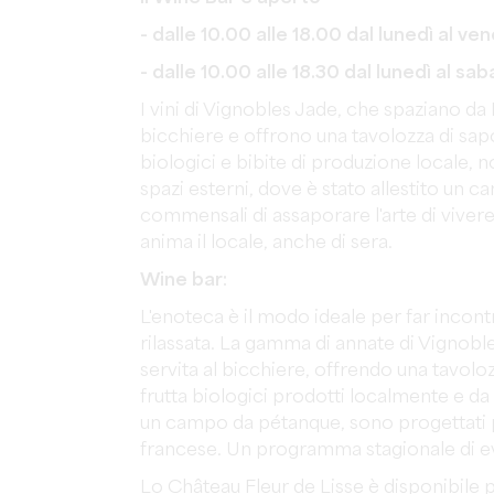
- dalle 10.00 alle 18.00 dal lunedì al v
- dalle 10.00 alle 18.30 dal lunedì al s
I vini di Vignobles Jade, che spaziano da
bicchiere e offrono una tavolozza di sapo
biologici e bibite di produzione locale, no
spazi esterni, dove è stato allestito un 
commensali di assaporare l'arte di vive
anima il locale, anche di sera.
Wine bar:
L'enoteca è il modo ideale per far incont
rilassata. La gamma di annate di Vignobl
servita al bicchiere, offrendo una tavoloz
frutta biologici prodotti localmente e da p
un campo da pétanque, sono progettati per
francese. Un programma stagionale di eve
Lo Château Fleur de Lisse è disponibile p