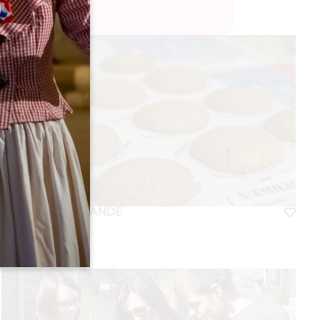
VISITE GOURMANDE
SAINT-EMILION
期間
1h30