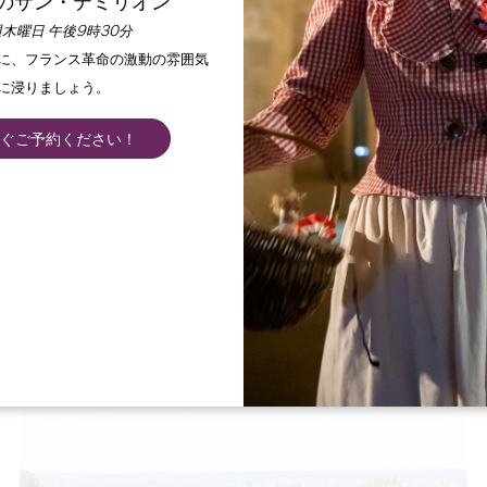
のサン・テミリオン
木曜日 午後9時30分
手に、フランス革命の激動の雰囲気
に浸りましょう。
ぐご予約ください！
SAINT-EMILION : LA VISITE DE VILLE
SAINT-EMILION
期間
1h30