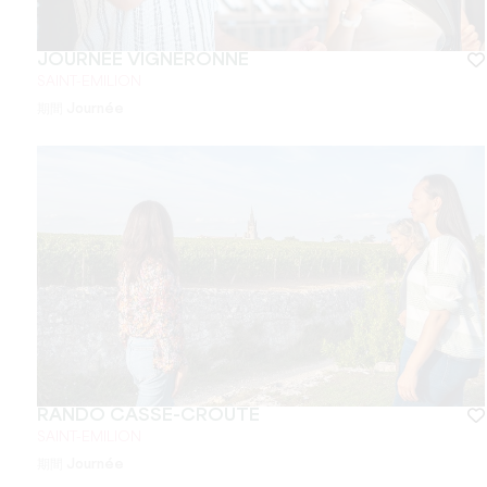
JOURNÉE VIGNERONNE
SAINT-EMILION
期間
Journée
RANDO CASSE-CROÛTE
SAINT-EMILION
期間
Journée