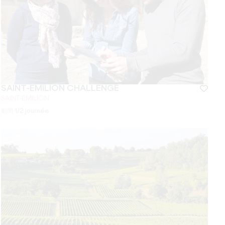
SAINT-ÉMILION CHALLENGE
SAINT-EMILION
期間
1/2 journée