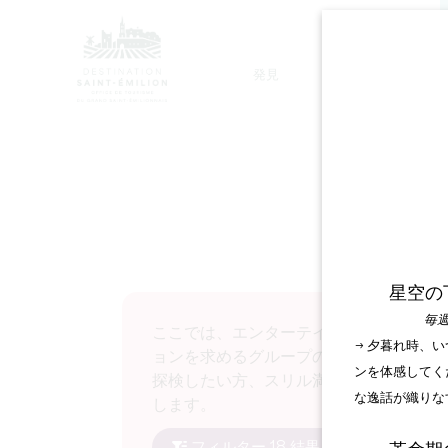
発見
滞在
モノリシック教会ツアー
星空の
毎週
ここでは、エンターテイメントとエクス
→ 夕暮れ時、
ョンを求めるグループのために特別にデ
ンを体感してく
探検したい方、スリル満点のレジャー・
な逸話が織りな
します。