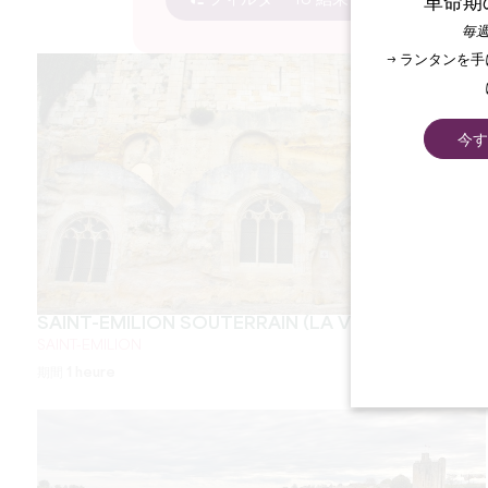
フィルター 18 結果
革命期
毎週
→ ランタンを
今す
SAINT-EMILION SOUTERRAIN (LA VISITE PRIVÉE)
SAINT-EMILION
期間
1 heure