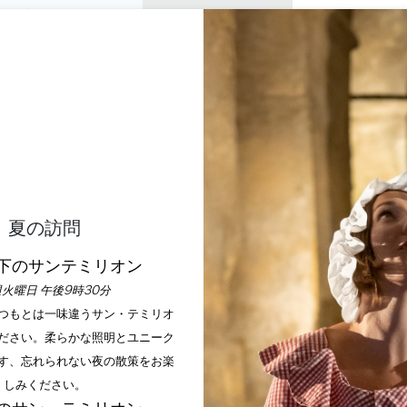
プライベートツアー
セミナー
0
バスケッ
楽しむ
アジェンダ
今年の夏
訪問すべきシャトー
団体ツアー
ホーム
プライベートツアー
団体ツアー
夏の訪問
下のサンテミリオン
火曜日 午後9時30分
クルーシブが融合したユニークな体験の数々をご紹介します。
いつもとは一味違うサン・テミリオ
ザインされたアクティビティとゲッタウェイをご紹介します。
ださい。柔らかな照明とユニーク
アクティビティに参加したい方、魅惑的な環境でリラックスし
す、忘れられない夜の散策をお楽
しみください。