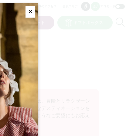
プロのアクセス
会員エリア
エコモード
アクセシビリティ
アクセシビリティ
Fermer
Re
ト
私の選択
チケット
ギフトボックス
JP
言語
このセクションでは、冒険とリラクゼーシ
エキサイティングなデスティネーションを
たい方など、どのようなご要望にもお応え