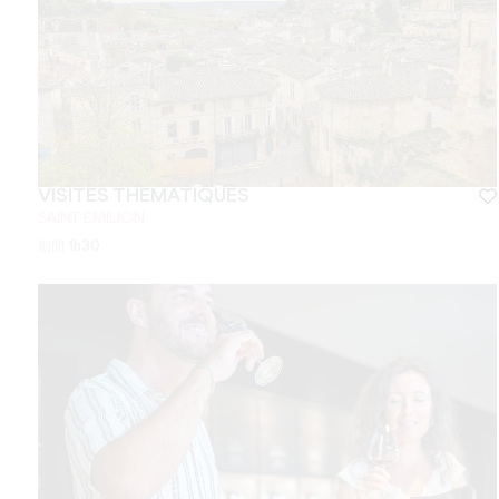
VISITES THÉMATIQUES
SAINT-EMILION
期間
1h30