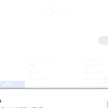
1
2
エクスペリエンス
プロエリア
滞在
会員エリア
楽しむ
プレスエリア
アジェンダ
求人＆インター
A