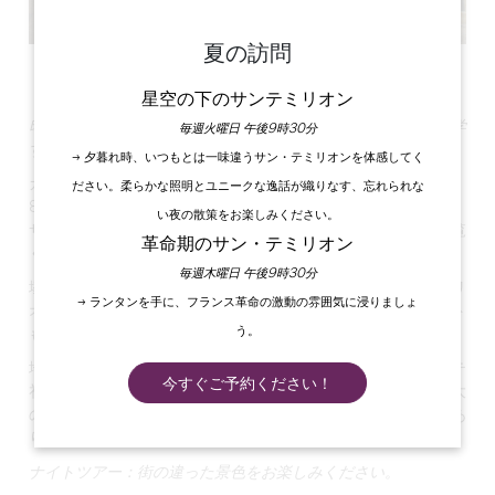
夏の訪問
すべての写真を見る
星空の下のサンテミリオン
印象的な一枚岩の教会を含むサンテミリオンの見どころを見学
毎週火曜日 午後9時30分
する1?
→ 夕暮れ時、いつもとは一味違うサン・テミリオンを体感してく
ガイドの案内で何世紀にもわたる歴史をたどってみましょう！
ださい。柔らかな照明とユニークな逸話が織りなす、忘れられな
8世紀の村の誕生から、イギリスの支配、フランス革命まで、
い夜の散策をお楽しみください。
サンテミリオンの豊かな過去を
主なモニュメントを通してご覧
革命期のサン・テミリオン
ください。
毎週木曜日 午後9時30分
塚、回廊、城門、要塞、地下のモニュメントなど、サンテミリ
→ ランタンを手に、フランス革命の激動の雰囲気に浸りましょ
オンの歴史を知ることができます。村を眺めるビューポイント
う。
もお忘れなく。
地下のモニュメントには、修道士エミリオンの洞窟、トリニテ
今すぐご予約ください！
礼拝堂、地下墓地、そして岩を削って作られたヨーロッパ最大
の中世の地下教会を構成する見逃せないモノリス教会などがあ
ります。
ナイトツアー：街の違った景色をお楽しみください。