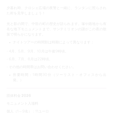
夕暮れ時、クロシェ広場の夜警と一緒に、
ランタンに照らされ
た村を
見学しましょう！
光と影の間で、中世の町の歴史が語られます。塚や路地から有
名な地下モニュメントまで、
サンテミリオンの謎が
この夜の散
策で
明らかになります
。
ナイトツアーの時間割は時期によって異なります：
- 4月、5月、9月、10月は午後9時頃。
- 6月、7月、8月は22時頃。
- その他の時間帯はお問い合わせください。
所要時間：1時間30分（ツーリスト・オフィスから出
発。）
団体料金 2026
モニュメント入場料
個人（1～9名）：11ユーロ