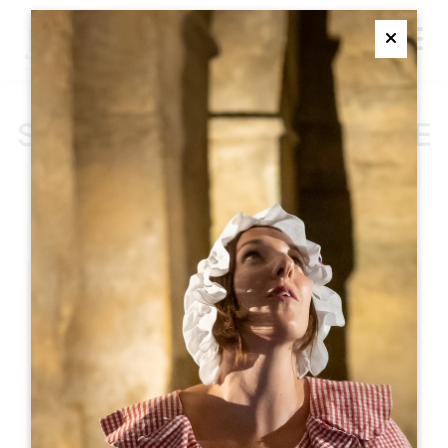
M
Ferme
SAINT-EMILION : LA VISITE
DE VILLE
SAINT-EMILION
Saint-Emilion : la visite de ville
Saint-Emilion
05 57 55 28 20
お問い合わせ