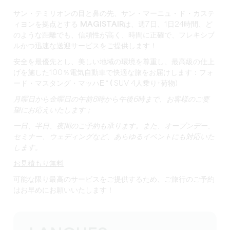
サン・テミリオンの目と鼻の先
、
サン・マーニュ・ド・カステ
ィヨンを拠点とする
MAGISTAIRは
、週7日、1日24時間、ど
のような距離でも、信頼性が高く、時間に正確で、フレキシブ
ルかつ迅速な送迎サービスをご提供します！
安全を最優先とし、美しい地域の環境を尊重し、最高級の仕上
げを施した100％電気自動車で快適な旅をお届けします：
フォ
ード・マスタング・マッハE
* (
SUV 4人乗り+荷物)
月曜日から金曜日の午前8時から午後6時まで、お客様のご要
望にお応えいたします；
一日、半日、夜間のご予約も承ります。また、
オープンデー、
セミナー、ウェディングなど、
あらゆるイベントにも対応いた
します。
お見積もり無料
可能な限り最高のサービスをご提供するため、ご旅行のご予約
はお早めにお願いいたします！