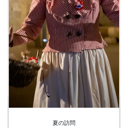
Leaflet
Magistair Taxi
8 Route de Mauperey
33350 SAINT MAGNE DE CASTILLON
06 08 45 48 74
contact@magistair.com
開幕月
1
2
3
4
5
6
7
8
9
1
1
1
開幕日
ル
火
水
木
金
土
日
AM
AM
AM
AM
AM
AM
AM
PM
PM
PM
PM
PM
PM
PM
8.9 km
24/24 - 7/7
GPSコードをコピーする
夏の訪問