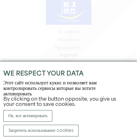
Исследуйте
Оставайтесь
Наслаждайтесь
Agenda
Зона профессионалов
Зона для участников
WE RESPECT YOUR DATA
Зона для прессы
Этот сайт использует кукис и позволяет вам
Вакансии и стажировки
контролировать сервисы которые вы хотите
активировать
Юридическая информация
By clicking on the button opposite, you give us
Политика конфиденциальности
your consent to save cookies.
Ок, все активировать
Запретить использование cookies