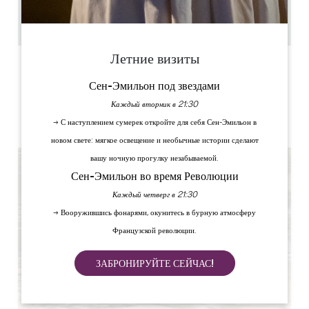
6
Скопируйте GPS-код
Летние визиты
ЯРЛЫКИ
Сен-Эмильон под звездами
Каждый вторник в 21:30
→ С наступлением сумерек откройте для себя Сен-Эмильон в
Мастер-ресторатор
новом свете: мягкое освещение и необычные истории сделают
вашу ночную прогулку незабываемой.
Сен-Эмильон во время Революции
Каждый четверг в 21:30
→ Вооружившись фонарями, окунитесь в бурную атмосферу
Французской революции.
ЗАБРОНИРУЙТЕ СЕЙЧАС!