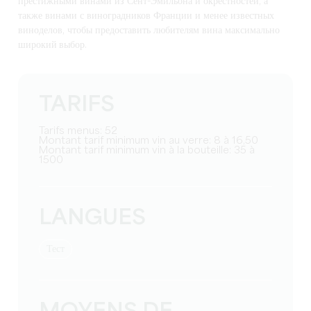
престижными винами из Сент-Эмильона и окрестностей, а
также винами с виноградников Франции и менее известных
виноделов, чтобы предоставить любителям вина
максимально
широкий выбор
.
TARIFS
Tarifs menus: 52
Montant tarif minimum vin au verre: 8 à 16,50
Montant tarif minimum vin à la bouteille: 35 à
1500
LANGUES
тест