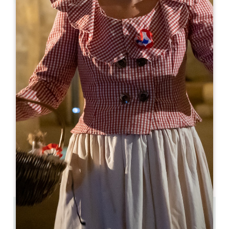
Leaflet
Le Tertre
5, rue du Tertre de la Tente
33330 SAINT-EMILION
05 57 74 46 33
restaurant@letertre.cc
МЕСЯЦ ОТКРЫТИЯ
Я
Ф
М
А
М
И
И
А
С
О
Н
Д
ДНИ ОТКРЫТИЯ
П
В
С
Ч
П
С
В
AM
AM
AM
AM
AM
AM
AM
PM
PM
PM
PM
PM
PM
PM
0.3 km
28