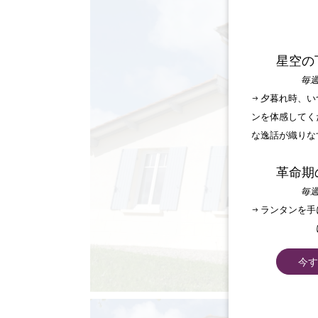
星空の
毎週
→ 夕暮れ時、
ンを体感してく
な逸話が織りな
革命期
毎週
→ ランタンを
今す