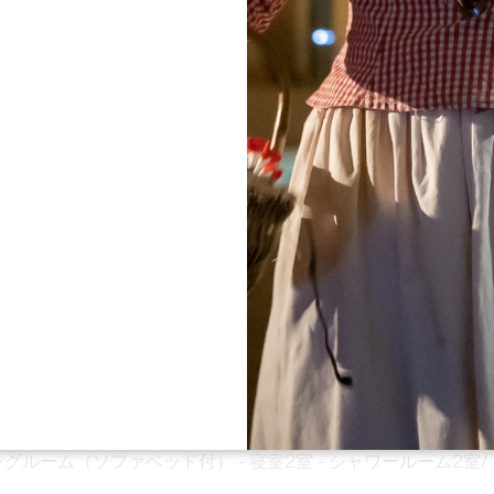
すべての写真を見る
ブドウ畑の中心に位置するÔ Jamardジートは、カリーヌと
ャトー・オー・ジャマールの隣にあります。有名な中世の町サ
れる集落に位置するこの家は、ブドウ畑の中心にありながら、
ンがお好きな方も、そうでない方も、ご家族やご友人とこの改
グルーム（ソファベッド付） - 寝室2室 - シャワールーム2室/
。