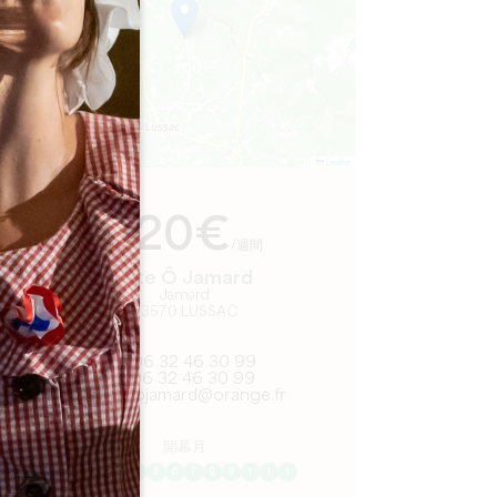
Leaflet
より
420€
/週間
Gîte Ô Jamard
Jamard
33570 LUSSAC
06 32 46 30 99
06 32 46 30 99
giteojamard@orange.fr
開幕月
1
2
3
4
5
6
7
8
9
1
1
1