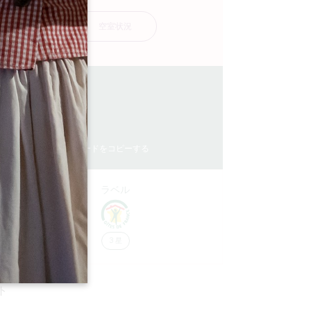
空室状況
15.1 km
2
6 人々
4
GPSコードをコピーする
ラベル
3 星
ト