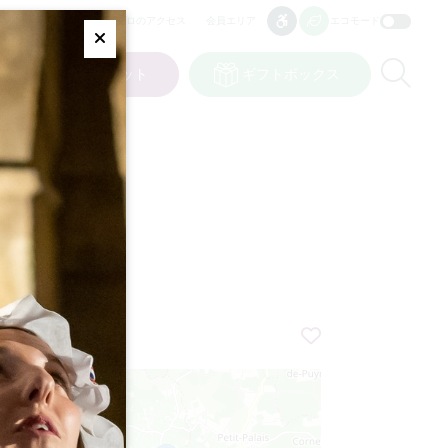
プロのアクセス
会員エリア
エコモード
アクセシビリティ
アクセシビリティ
Fermer
Re
ト
私の選択
チケット
ギフトボックス
JP
言語
+
−