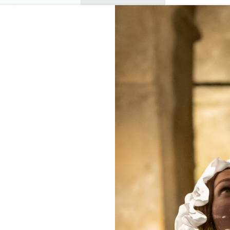
プライベートツアー
セミナー
0
バスケッ
楽しむ
アジェンダ
今年の夏
訪問すべきシャトー
GÎTE Ô JAMARD
LUSSAC
ホーム
Gîte Ô Jamard
説明
料金
言語
支払い方法
サービス
空室状況