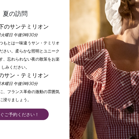
夏の訪問
下のサンテミリオン
火曜日 午後9時30分
いつもとは一味違うサン・テミリオ
ださい。柔らかな照明とユニーク
す、忘れられない夜の散策をお楽
しみください。
のサン・テミリオン
木曜日 午後9時30分
手に、フランス革命の激動の雰囲気
に浸りましょう。
ぐご予約ください！