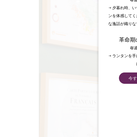
毎週
→ 夕暮れ時、
ンを体感してく
な逸話が織りな
革命期
毎週
→ ランタンを
今す