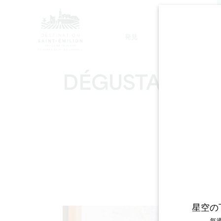
発見
滞在
モノリシック教会ツアー
DÉGUSTATION 
星空の