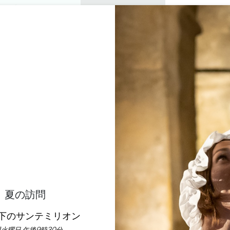
プライベートツアー
セミナー
0
バスケ
楽しむ
アジェンダ
今年の夏
訪問すべきシャトー
DÉCOUVERTE RIVE DR
MOUTY
SAINT-ÉMILION
ホーム
Dégustation Découverte Rive Droite - Maison Mouty
夏の訪問
説明
料金
言語
支払い方法
サービス
下のサンテミリオン