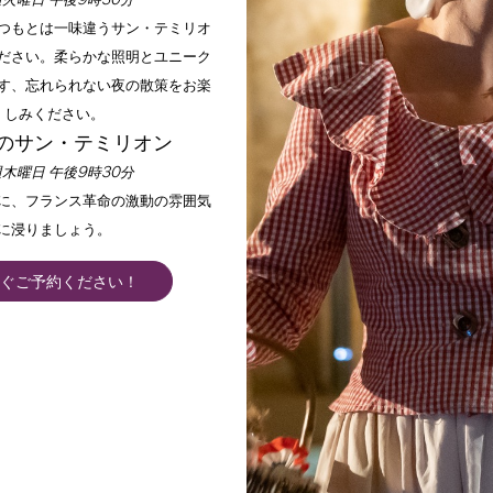
火曜日 午後9時30分
いつもとは一味違うサン・テミリオ
ださい。柔らかな照明とユニーク
す、忘れられない夜の散策をお楽
しみください。
のサン・テミリオン
木曜日 午後9時30分
手に、フランス革命の激動の雰囲気
に浸りましょう。
ぐご予約ください！