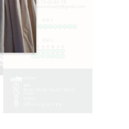
06 73 60 80 79
contact.maisonmouty@gmail.com
開幕月
1
2
3
4
5
6
7
8
9
1
1
1
開幕日
ル
火
水
木
金
土
日
AM
AM
AM
AM
AM
AM
AM
PM
PM
PM
PM
PM
PM
PM
0.14 km
通年
11h30 - 14h30 - 15h30 - 16h30 -
17h30
30min
GPSコードをコピーする