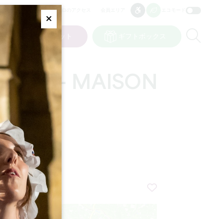
プロのアクセス
会員エリア
エコモード
アクセシビリティ
アクセシビリティ
Fermer
Re
ット
私の選択
チケット
ギフトボックス
JP
言語
OITE - MAISON
+