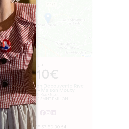
−
Leaflet
より
10€
Dégustation Découverte Rive
Droite - Maison Mouty
28 Rue Guadet
33330 SAINT-ÉMILION
05 57 50 30 54