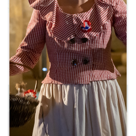
Leaflet
Café-théâtre guinguette
11 ROUTE DE LOISEAU
33126 Fronsac
お問い合わせ
U字型ルームの収容人数 : 50
劇場収容人数 : 100
9.6 km
GPSコードをコピーする