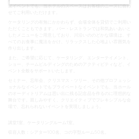
業イベントでも、当ホテルのスペースはお客様のニーズに合わ
せてご利用いただけます。
ケータリングの有無にかかわらず、会場全体を貸切でご利用い
ただくこともできます。バー・レストランでは和気あいあいと
したメニューをご用意しており、川沿いののどかな環境は、す
べてのお食事に魔法をかけ、リラックスした心地よい雰囲気を
作り出します。
また、ご希望に応じて、ケータリング、エンターテイメント、
ショー、チームビルディングのためのアクティビティなど、イ
ベント全般をサポートいたします。
セミナー、忘年会、クリスマス・ツリー、その他プロフェッシ
ョナルなイベントでもプライベートなイベントでも、当ホール
のオーディトリアムは思い出に残る記念品を作るのに理想的な
舞台です。親しみやすく、クリエイティブでフレキシブルな会
場で、忘れられないイベントを実現しましょう。
講堂1室、ケータリングルーム1室。
収容人数：シアター100名、コの字型ルーム50名。