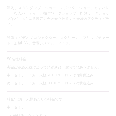
演劇、スタンダップ・ショー、マジック・ショー、キャバレ
ー、殺人パーティー、振付ワークショップ、即興ワークショッ
プなど、あらゆる嗜好に合わせた数多くの会場内アクティビテ
ィ。
設備：ビデオプロジェクター、スクリーン、フリップチャー
ト、無線LAN、音響システム、マイク。
50名様料金
料金は参加人数によって計算され、期間ではありません。
半日セミナー
：お一人様50.00ユーロ～（消費税込み
終日セミナー
：お一人様60.00ユーロ～（消費税込み
料金*はお一人様あたりの料金です：
半日セミナー ：
半日ルームレンタル