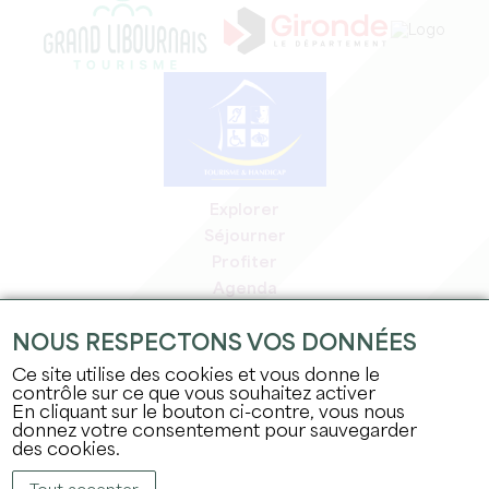
Explorer
Séjourner
Profiter
Agenda
Espace Pro
NOUS RESPECTONS VOS DONNÉES
Espace adhérents
Espace presse
Ce site utilise des cookies et vous donne le
contrôle sur ce que vous souhaitez activer
Emplois & stages
En cliquant sur le bouton ci-contre, vous nous
Mentions légales
donnez votre consentement pour sauvegarder
Politique de confidentialité
des cookies.