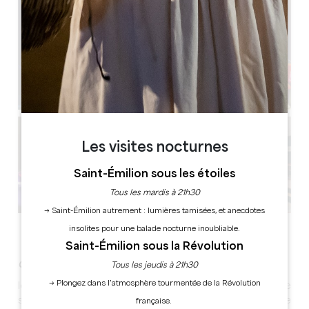
Les visites nocturnes
Saint-Émilion sous les étoiles
Tous les mardis à 21h30
→ Saint-Émilion autrement : lumières tamisées, et anecdotes
Voir toutes les photos
insolites pour une balade nocturne inoubliable.
Saint-Émilion sous la Révolution
Organisez votre séminaire dans un lieu unique !
Tous les jeudis à 21h30
→ Plongez dans l’atmosphère tourmentée de la Révolution
Idéalement situé au bord de l'Isle, cette salle de
spectacle de 100 places vous accueille dans une
française.