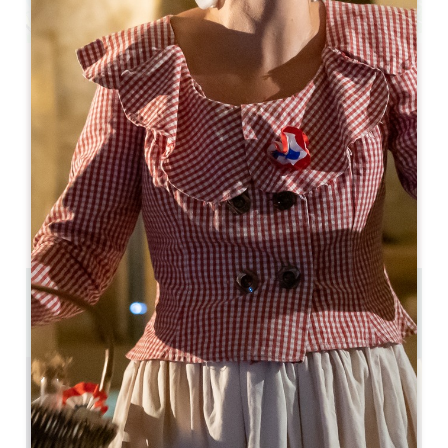
Leaflet
Café-théâtre guinguette
11 ROUTE DE LOISEAU
33126 Fronsac
Contactez-nous
Capacité salle en U : 50
Capacité salle en théatre : 100
9.6 km
Copier code GPS