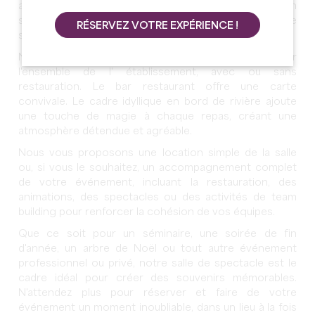
ambiance chaleureuse et festive. Que ce soit pour un
séminaire ou un événement d'entreprise, notre espace
RÉSERVEZ VOTRE EXPÉRIENCE !
s'adapte à vos besoins.
Nous vous offrons la possibilité de privatiser
l'ensemble de l' établissement, avec ou sans
restauration. Le bar restaurant offre une carte
convivale. Le cadre idyllique en bord de rivière ajoute
une touche de magie à chaque repas, créant une
atmosphère détendue et agréable.
Nous vous proposons une location simple de la salle
ou, si vous le souhaitez, un accompagnement complet
de votre événement, incluant la restauration, des
animations, des spectacles ou des activités de team
building pour renforcer la cohésion de vos équipes.
Que ce soit pour un séminaire, une soirée de fin
d'année, un arbre de Noël ou tout autre événement
professionnel ou privé, notre salle de spectacle est le
cadre idéal pour créer des souvenirs mémorables.
N'attendez plus pour réserver et faire de votre
événement un moment inoubliable, dans un lieu à la fois