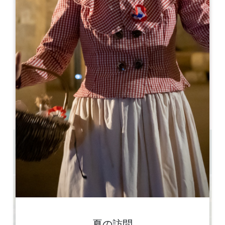
Leaflet
Colombard
Saint-Emilion
33330 Saint-Emilion
05 57 55 28 20
お問い合わせ
U字型ルームの収容人数 : 30
劇場収容人数 : 100
1 km
GPSコードをコピーする
夏の訪問