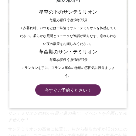
星空の下のサンテミリオン
毎週火曜日 午後9時30分
→ 夕暮れ時、いつもとは一味違うサン・テミリオンを体感してく
ださい。柔らかな照明とユニークな逸話が織りなす、忘れられな
い夜の散策をお楽しみください。
革命期のサン・テミリオン
毎週木曜日 午後9時30分
→ ランタンを手に、フランス革命の激動の雰囲気に浸りましょ
う。
今すぐご予約ください！
すべての写真を見る
サンテミリオンの村から目と鼻の先で、イベントを企画してみ
ませんか！
サンテミリオンの高台に位置し、村から徒歩わずか10分のこの
シャトーは、ユニークな会場への扉を開き、ワイン生産の伝統