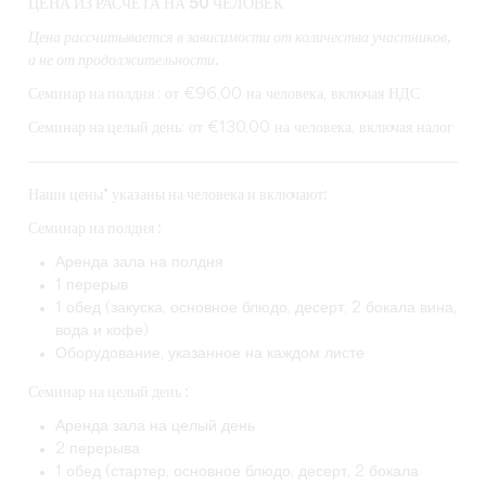
ЦЕНА ИЗ РАСЧЕТА НА 50 ЧЕЛОВЕК
Цена рассчитывается в зависимости от количества участников,
а не от продолжительности.
Семинар на полдня
: от €96,00 на человека, включая НДС
Семинар на целый день
: от €130,00 на человека, включая налог
Наши цены* указаны на человека и включают:
Семинар на полдня :
Аренда зала на полдня
1 перерыв
1 обед (закуска, основное блюдо, десерт, 2 бокала вина,
вода и кофе)
Оборудование, указанное на каждом листе
Семинар на целый день :
Аренда зала на целый день
2 перерыва
1 обед (стартер, основное блюдо, десерт, 2 бокала