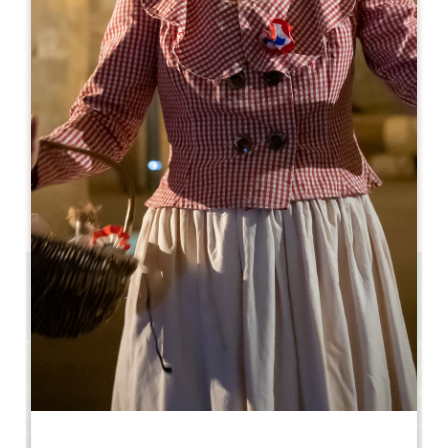
Leaflet
Colombard
Saint-Emilion
33330 Saint-Emilion
05 57 55 28 20
Свяжитесь с нами
Вместимость U-образного помещения : 30
Вместимость театра : 100
1 km
Скопируйте GPS-код