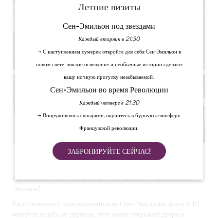
Летние визиты
Сен-Эмильон под звездами
Каждый вторник в 21:30
→ С наступлением сумерек откройте для себя Сен-Эмильон в
новом свете: мягкое освещение и необычные истории сделают
вашу ночную прогулку незабываемой.
Сен-Эмильон во время Революции
Каждый четверг в 21:30
→ Вооружившись фонарями, окунитесь в бурную атмосферу
Французской революции.
ЗАБРОНИРУЙТЕ СЕЙЧАС!
Смотреть все фото
Организуйте свое мероприятие в двух шагах от деревни Сент-
Эмильон!
Расположенный на возвышенности Сент-Эмильона, всего в 10
минутах ходьбы от деревни, этот замок открывает двери в