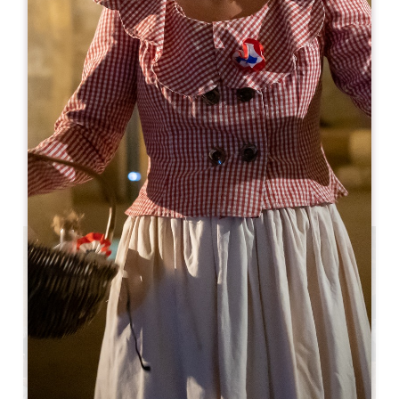
05 57 55 28 28
accueil@saint-emilion-tourisme.com
MOIS D'OUVERTURE
J
F
M
A
M
J
J
A
S
O
N
D
JOURS D'OUVERTURE
L
M
M
J
V
S
D
AM
AM
AM
AM
AM
AM
AM
PM
PM
PM
PM
PM
PM
PM