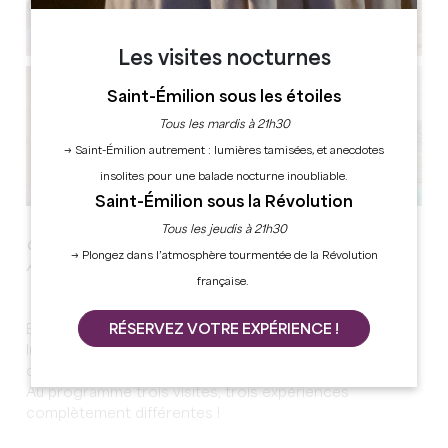
Les visites nocturnes
Saint-Émilion sous les étoiles
Tous les mardis à 21h30
→ Saint-Émilion autrement : lumières tamisées, et anecdotes
insolites pour une balade nocturne inoubliable.
Saint-Émilion sous la Révolution
Tous les jeudis à 21h30
CONTES ET LÉGENDES POUR LES ENFANTS DE 5 À 12
→ Plongez dans l’atmosphère tourmentée de la Révolution
ANS
française.
Emmenez vos enfants dans un voyage-découverte
RÉSERVEZ VOTRE EXPÉRIENCE !
ludique et pédagogique grâce aux différents éléments
du patrimoine Saint-Émilionnais.
Au programme trois visites, trois expériences
complètement différentes !