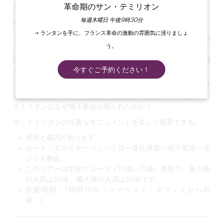
革命期のサン・テミリオン
地中調査（CE1～CM2／7歳から）
毎週木曜日 午後9時30分
地下のモニュメントを調査しよう！
→ ランタンを手に、フランス革命の激動の雰囲気に浸りましょ
"大昔のこととはいえ、どうして家の中にいると思う？飲み
う。
水、洗濯、洗礼のための泉があり、寝るためのベッドがあり、
祈るための肘掛け椅子がある。エミリオンは、この洞窟は避難
今すぐご予約ください！
所だと言う。
このガイド付きツアーでは、このトログロディックな遺産の歴
史を築いた職業や人々を発見することができます。中世のサン
テミリオンになぜ地下教会が掘られたのか？
サンテミリオンの主要なモニュメントを楽しく発見できる。
屋外と屋内があります。
ルート：エルミタージュ～三位一体礼拝堂～地下墓地～モ
ノリス教会。
このツアーは学校グループ（10歳～11歳）専用で、最少催
行人員は20名、最大催行人員は25名です。
所要時間
：1時間15分（ツーリスト・オフィスから出
発。）