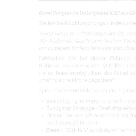
Ermittlungen im Untergrund (CE1 bis CM
Stellen Sie Nachforschungen in den unt
"Auch wenn es schon lange her ist, was
Wir finden die Quelle zum Trinken, Wasc
um zu beten. Emilion lehrt uns also, dass 
Entdecken Sie bei dieser Führung d
Höhlenerbes ausmachen. Mithilfe eines 
die es ihnen ermöglichen, das Rätsel zu
unterirdische Kirche gegraben?".
Spielerische Entdeckung der unumgängl
Besichtigung im Freien und im Innere
Rundgang: Ermitage - Dreifaltigkeits
Dieser Besuch gilt ausschließlich f
höchstens 25 Kindern.
Dauer
: 1 Std. 15 Min. (ab dem Fremd