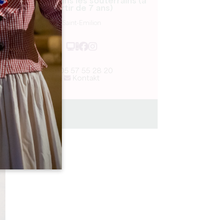
Enquête dans les souterrains (à
partir de 7 ans)
Saint-Emilion
05 57 55 28 20
Kontakt
1h15