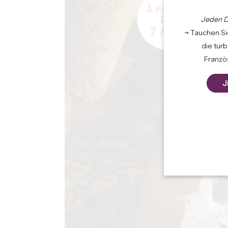
Jeden D
→ Tauchen Sie
die tur
Französ
J