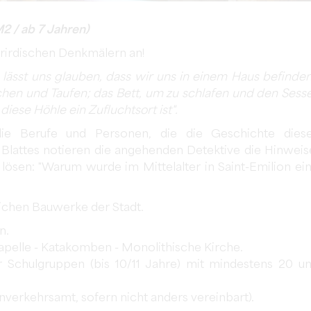
2 / ab 7 Jahren)
erirdischen Denkmälern an!
 lässt uns glauben, dass wir uns in einem Haus befinde
hen und Taufen; das Bett, um zu schlafen und den Sesse
diese Höhle ein Zufluchtsort ist".
ie Berufe und Personen, die die Geschichte dies
Blattes notieren die angehenden Detektive die Hinweis
 lösen: "Warum wurde im Mittelalter in Saint-Emilion ei
ichen Bauwerke der Stadt.
n.
kapelle - Katakomben - Monolithische Kirche.
ür Schulgruppen (bis 10/11 Jahre) mit mindestens 20 u
enverkehrsamt, sofern nicht anders vereinbart).