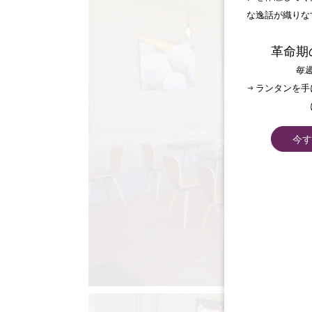
な逸話が織りな
革命期
毎週
→ ランタンを
今す