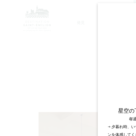
発見
滞在
モノリシック教会ツアー
星空の
毎週
→ 夕暮れ時、
ンを体感してく