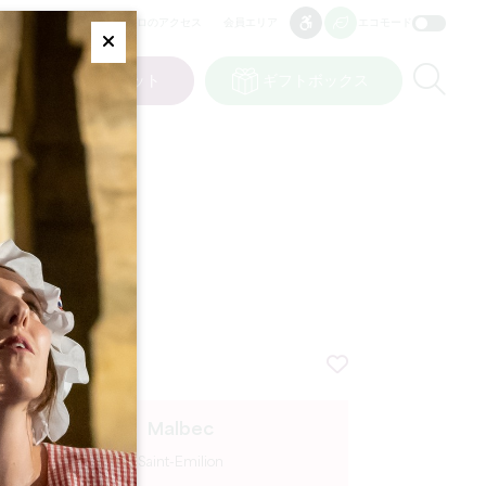
プロのアクセス
会員エリア
エコモード
アクセシビリティ
アクセシビリティ
Fermer
Re
ット
私の選択
チケット
ギフトボックス
JP
言語
Malbec
Saint-Emilion