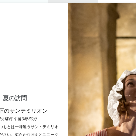
プライベートツアー
セミナー
0
バスケ
楽しむ
アジェンダ
今年の夏
訪問すべきシャトー
MALBEC
SAINT-EMILION
ホーム
レジャー
Malbec
夏の訪問
説明
下のサンテミリオン
火曜日 午後9時30分
いつもとは一味違うサン・テミリオ
ださい。柔らかな照明とユニーク