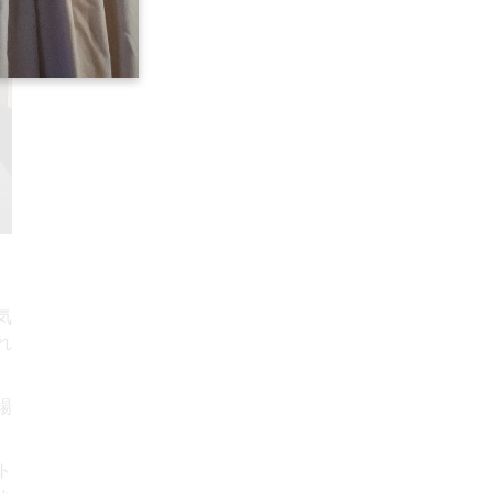
気
れ
場
ト