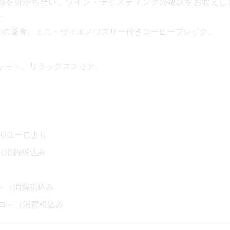
熱を分かち合い、ワイン・テイスティングの秘訣をお教えし
。
での昼食、ミニ・ヴィエノワズリー付きコーヒーブレイク。
チャート、リラックスエリア。
00ユーロより
～（消費税込み
0～（消費税込み
ーロ～（消費税込み