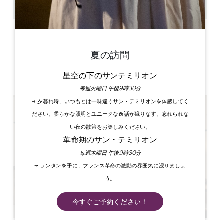
GPSコードをコピーする
ラベル
夏の訪問
星空の下のサンテミリオン
5 星
毎週火曜日 午後9時30分
→ 夕暮れ時、いつもとは一味違うサン・テミリオンを体感してく
ださい。柔らかな照明とユニークな逸話が織りなす、忘れられな
い夜の散策をお楽しみください。
革命期のサン・テミリオン
毎週木曜日 午後9時30分
→ ランタンを手に、フランス革命の激動の雰囲気に浸りましょ
う。
今すぐご予約ください！