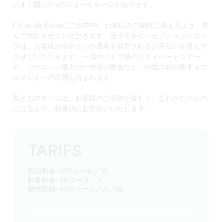
のすぐ隣に5つのスイートルームがあります。
Hôtel de Pavieにご滞在中、お客様のご期待に添えるよう、喜
んで対応させていただきます。当ホテルのレセプションスタッ
フは、お客様が当ホテルの遺産を発見されるお手伝いを喜んで
させていただきます。一流のブドウ畑のプライベートツアー
や、ヨーロッパ最大の一枚岩の教会など、中世の村の地下モニ
ュメントへの訪問も含まれます。
私どものチームは、お客様のご滞在が楽しく、忘れがたいもの
になるよう、献身的にお手伝いいたします。
TARIFS
宿泊料金: 495ユーロ／泊
朝食料金: 38ユーロ／人
観光税額: 4,58ユーロ／人／泊