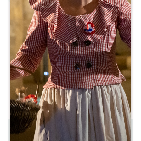
Leaflet
より
495€
/泊
Hôtel de Pavie *****
5 Place du Clocher
33330 SAINT-ÉMILION
05 57 55 07 55
05 57 55 07 55
contact@hoteldepavie.com
開幕月
1
2
3
4
5
6
7
8
9
1
1
1
0.02 km
24