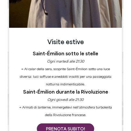
ETICHETTE
Visite estive
5 stella(e)
Saint-Émilion sotto le stelle
Ogni martedì alle 21:30
→ Al calar della sera, scoprite Saint-Émilion sotto una luce
diversa: luci soffuse e aneddoti insoliti per una passeggiata
notturna indimenticabile.
Saint-Émilion durante la Rivoluzione
Ogni giovedì alle 21:30
→ Armati di lanterne, immergetevi nell’atmosfera turbolenta
della Rivoluzione francese.
PRENOTA SUBITO!