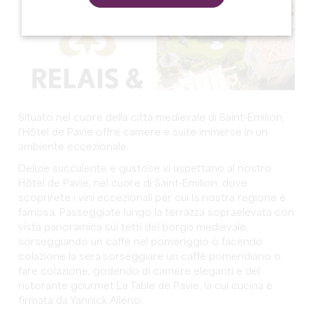
Situato nel cuore della città medievale di Saint-Emilion,
l'Hôtel de Pavie offre camere e suite immerse in un
ambiente eccezionale.
Delizie succulente e gustose vi aspettano al nostro
Hôtel de Pavie, nel cuore di Saint-Emilion, dove
scoprirete i vini eccezionali per cui la nostra regione è
famosa. Passeggiate lungo la terrazza sopraelevata con
vista panoramica sui tetti del borgo medievale,
sorseggiando un caffè nel pomeriggio o facendo
colazione la sera.sorseggiare un caffè pomeridiano o
fare colazione, godendo di camere eleganti e del
ristorante gourmet La Table de Pavie, la cui cucina è
firmata da Yannick Alléno.