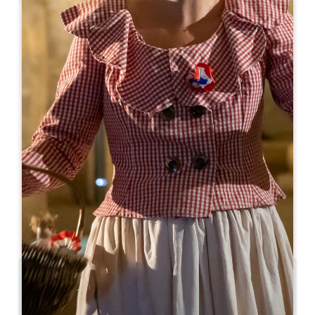
Leaflet
Da
495€
/notte
Hôtel de Pavie *****
5 Place du Clocher
33330 SAINT-ÉMILION
05 57 55 07 55
05 57 55 07 55
contact@hoteldepavie.com
MESE DI APERTURA
G
F
M
A
M
G
L
A
S
O
N
D
0.02 km
24
Copiare il codice GPS