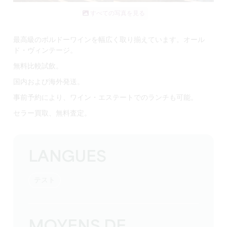
すべての写真を見る
最高級のボルドーワインを
幅広く取り揃えて
います。
オール
ド・ヴィンテージ
。
無料比較試飲。
国内および海外
発送
。
事前予約により、ワイン・エステートでのランチも可能。
セラー買取、無料査定。
LANGUES
テスト
MOYENS DE