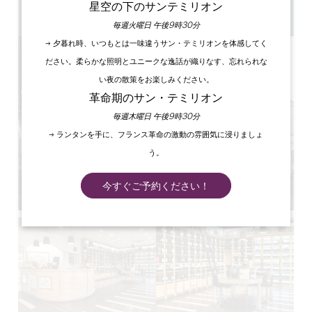
9時～20時（冬季は9時～19時）
星空の下のサンテミリオン
GPSコードをコピーする
毎週火曜日 午後9時30分
→ 夕暮れ時、いつもとは一味違うサン・テミリオンを体感してく
ださい。柔らかな照明とユニークな逸話が織りなす、忘れられな
い夜の散策をお楽しみください。
革命期のサン・テミリオン
毎週木曜日 午後9時30分
→ ランタンを手に、フランス革命の激動の雰囲気に浸りましょ
う。
今すぐご予約ください！