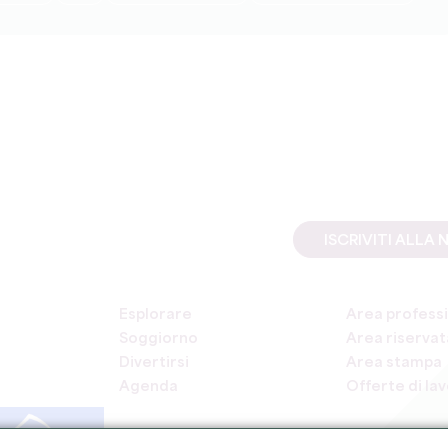
ISCRIVITI ALL
Esplorare
Area professi
Soggiorno
Area riservata
Divertirsi
Area stampa
Agenda
Offerte di la