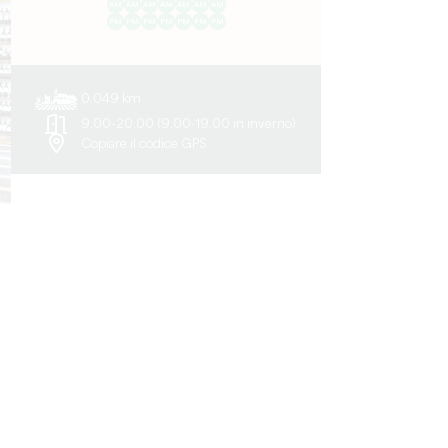
AM
AM
AM
AM
AM
AM
AM
PM
PM
PM
PM
PM
PM
PM
0.049 km
9.00-20.00 (9.00-19.00 in inverno)
Copiare il codice GPS