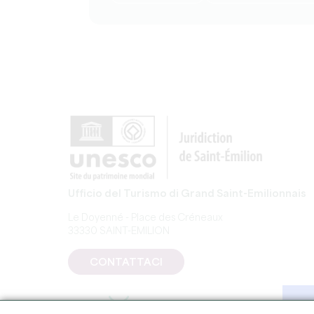
Ufficio del Turismo di Grand Saint-Emilionnais
Le Doyenné - Place des Créneaux
33330 SAINT-EMILION
CONTATTACI