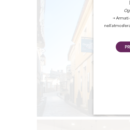
Ogn
→ Armati 
nell’atmosfer
PR