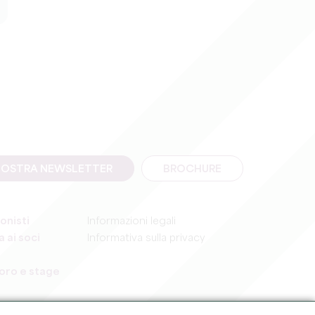
A NOSTRA NEWSLETTER
BROCHURE
onisti
Informazioni legali
 ai soci
Informativa sulla privacy
voro e stage