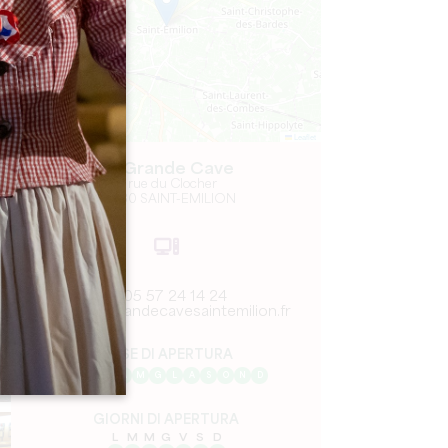
Leaflet
La Grande Cave
6 rue du Clocher
33330 SAINT-EMILION
05 57 24 14 24
wine@grandecavesaintemilion.fr
MESE DI APERTURA
G
F
M
A
M
G
L
A
S
O
N
D
GIORNI DI APERTURA
L
M
M
G
V
S
D