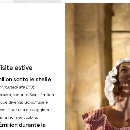
TE
SEMINARI
ACCESSO DEI PROF
0
ORDINE DEL
Cestino
La mia 
LINGUA
GODERE
QUEST'ESTATE
IT
GIORNO
CASTELLI DA VISITARE
GEMME LOCALI
22 RAGIONI PER VENIRE
LA GRANDE CAVE
SAINT-EMILION
isite estive
Casa
Commercio
La Grande Cave
ilion sotto le stelle
i martedì alle 21:30
la sera, scoprite Saint-Émilion
Descrizione
Le lingue
Metodi di pagamento
Servizi
luce diversa: luci soffuse e
nsoliti per una passeggiata
urna indimenticabile.
Émilion durante la