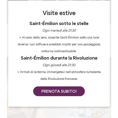
3
6 persone
1
Visite estive
Copiare il codice GPS
Saint-Émilion sotto le stelle
Ogni martedì alle 21:30
ETICHETTE
→ Al calar della sera, scoprite Saint-Émilion sotto una luce
diversa: luci soffuse e aneddoti insoliti per una passeggiata
notturna indimenticabile.
Saint-Émilion durante la Rivoluzione
Ogni giovedì alle 21:30
→ Armati di lanterne, immergetevi nell’atmosfera turbolenta
della Rivoluzione francese.
PRENOTA SUBITO!