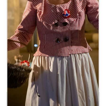
Leaflet
Da
270€
/notte
Les Chambres du Château Soutard
1 lieu dit Soutard
33330 SAINT-ÉMILION
05 57 24 71 41
robin.chevillard@soutard.com
MESE DI APERTURA
G
F
M
A
M
G
L
A
S
O
N
D
1.1 km