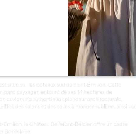
Voir toutes les photos
est situé sur les côteaux sud de Saint-Émilion. Cette
parc paysager, entouré de ses 14 hectares de
on cuvier une authentique splendeur architecturale,
Eiffel, des salons et des salles à manger sublime, ainsi qu
-Emilion, le Château Bellefont-Belcier offre un cadre
te Bordelaise.