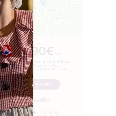
Leaflet
A partir de
290€
/nuit
Château Bellefont-Belcier
1725 Route des Coteaux
33330 SAINT-LAURENT-DES-COMBES
RÉSERVER
05 57 25 79 83