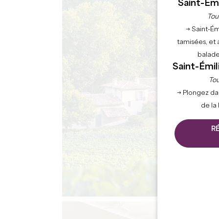
Saint-Émi
Tou
→ Saint-Ém
tamisées, et 
balade
Saint-Émil
Tou
→ Plongez da
de la
R