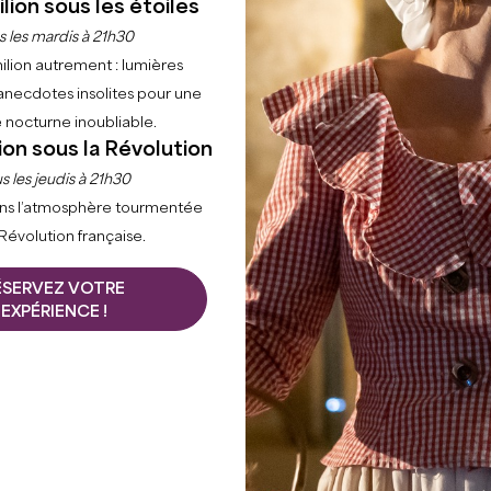
lion sous les étoiles
s les mardis à 21h30
ilion autrement : lumières
anecdotes insolites pour une
 nocturne inoubliable.
ion sous la Révolution
s les jeudis à 21h30
ns l’atmosphère tourmentée
 Révolution française.
ÉSERVEZ VOTRE
EXPÉRIENCE !