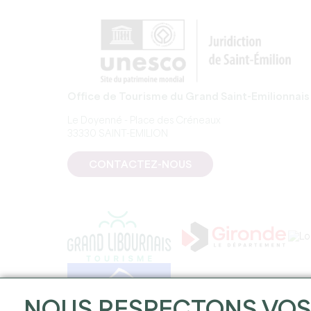
Office de Tourisme du Grand Saint-Emilionnais
Le Doyenné - Place des Créneaux
33330 SAINT-EMILION
CONTACTEZ-NOUS