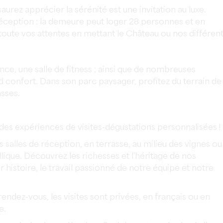
urez apprécier la sérénité est une invitation au luxe.
 réception : la demeure peut loger 28 personnes et en
oute vos attentes en mettant le Château ou nos différen
e, une salle de fitness ; ainsi que de nombreuses
 confort. Dans son parc paysager, profitez du terrain de
asses.
des expériences de visites-dégustations personnalisées !
 salles de réception, en terrasse, au milieu des vignes ou
llique. Découvrez les richesses et l’héritage de nos
r histoire, le travail passionné de notre équipe et notre
ndez-vous, les visites sont privées, en français ou en
e.