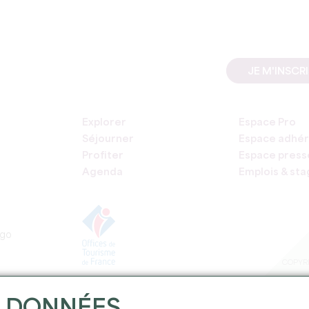
JE M'INSCR
Explorer
Espace Pro
Séjourner
Espace adhér
Profiter
Espace press
Agenda
Emplois & st
COPYRI