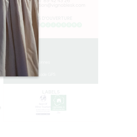
07 89 42 43 26
reservation@vignoblesk.com
MOIS D'OUVERTURE
J
F
M
A
M
J
J
A
S
O
N
D
3 km
14
28 personnes
2
Copier code GPS
LABELS
e