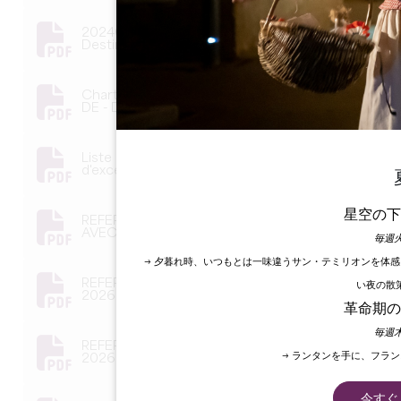
20240702 Réglement Intérieur CNGL
Destination D'excellence - signé-1-8.pdf
Charte graphique - charte d'usage du logo
DE - DE-externe_RVB_BD (1) (003)-4.pdf
Liste des partenaires Destination
d'excellence - Mai 2026.pdf
星空の下
REFERENTIEL - VOITURE DE TRANSPORT
AVEC CHAUFFEUR (VTC) - MARS 2026.pdf
毎週火
→ 夕暮れ時、いつもとは一味違うサン・テミリオンを体
REFERENTIEL - RESTAURATION - MARS
い夜の散
2026.pdf
革命期の
毎週木
REFERENTIEL - LIEU DE VISITE - MARS
→ ランタンを手に、フラ
2026.pdf
今すぐ