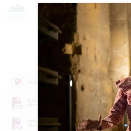
M
デスティネーション・
Destination E_CMJN.jpg
Guide méthodologique_Destination
d'Excellence_V5.pdf
Note de clarification_Destination
d'excellence_V2.pdf