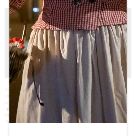
Расстояние 17 km
Отправление SAINT-GENES-DE-CASTILLON
à vélo
Продолжительность: 1h45
Сложность Difficile
Разница в высоте над уровнем моря : 321 D+
Скачать
PDF
GPX
Этот холмистый 17-километровый маршрут пересекает
виноградники региона Кастильон - Кот-де-Бордо. За 1 час 45
минут, преодолевая холмы и склоны, вы откроете для себя
прекрасные виды на виноградники в коммунах Сен-Женевьев-де-
Кастильон, Бельвесь-де-Кастильон, Гардеган-и-Туртирак и Сен-
Филипп-д'Эгюи.