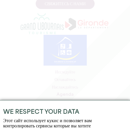
СВЯЖИТЕСЬ С НАМИ
Исследуйте
Оставайтесь
Наслаждайтесь
Agenda
Зона профессионалов
Зона для участников
WE RESPECT YOUR DATA
Зона для прессы
Этот сайт использует кукис и позволяет вам
Вакансии и стажировки
контролировать сервисы которые вы хотите