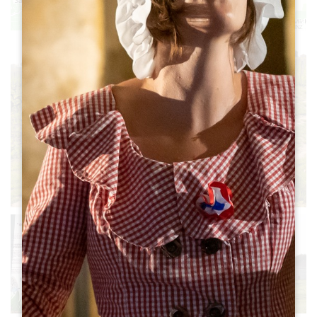
9
8
Leaflet
|
©
OpenStreetMap
contributors, Points © 2012 LINZ