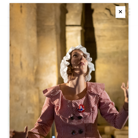
M
Ferme
日曜ヨガ
+
−
Leaflet