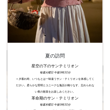
Dahu Wake Park
10 ter Champ de Gougeon
33910 Sablons
書籍
夏の訪問
星空の下のサンテミリオン
毎週火曜日 午後9時30分
→ 夕暮れ時、いつもとは一味違うサン・テミリオンを体感してく
ださい。柔らかな照明とユニークな逸話が織りなす、忘れられな
い夜の散策をお楽しみください。
革命期のサン・テミリオン
毎週木曜日 午後9時30分