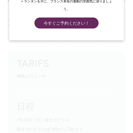
→ ランタンを手に、フランス革命の激動の雰囲気に浸りましょ
う。
ウェルネスに導かれ、ヴァレリーは約10年前にヨガに出会っ
た。ヨガは彼の生活に欠かせないものであり、日常生活に必要
今すぐご予約ください！
なエネルギーを与えてくれる。ヴァレリーは、ダフ・ウェイ
ク・パークの湖を見渡す屋外で陰ヨガのセッションを提供する
ことで、この繊細で特別な道を喜んでご案内します。
TARIFS
価格は12ユーロ
日程
7月14日（日）陰ヨガクラス
陰ヨガのクラスは11時から12時まで。