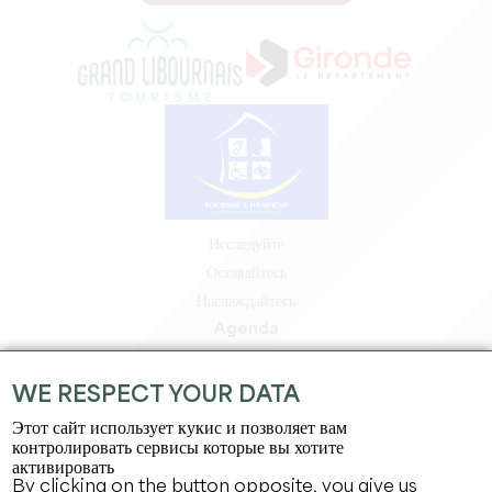
Исследуйте
Оставайтесь
Наслаждайтесь
Agenda
Зона профессионалов
Зона для участников
WE RESPECT YOUR DATA
Зона для прессы
Этот сайт использует кукис и позволяет вам
Вакансии и стажировки
контролировать сервисы которые вы хотите
активировать
Юридическая информация
By clicking on the button opposite, you give us