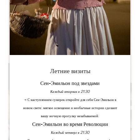
Dahu Wake Park
10 ter Champ de Gougeon
33910 Sablons
КНИГА
Летние визиты
Сен-Эмильон под звездами
Каждый вторник в 21:30
→ С наступлением сумерек откройте для себя Сен-Эмильон в
новом свете: мягкое освещение и необычные истории сделают
вашу ночную прогулку незабываемой.
Сен-Эмильон во время Революции
Каждый четверг в 21:30