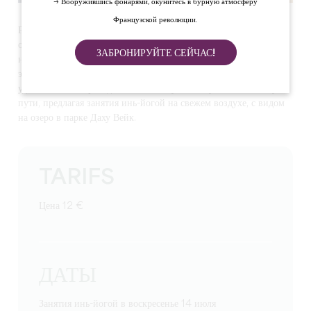
→ Вооружившись фонарями, окунитесь в бурную атмосферу
Французской революции.
Руководствуясь принципами здорового образа жизни, Валери
открыл для себя йогу почти 10 лет назад. Она является
ЗАБРОНИРУЙТЕ СЕЙЧАС!
неотъемлемой частью его жизни и дает ему необходимую
энергию, чтобы справляться с повседневными делами. Валери с
удовольствием проведет вас по этому тонкому и необычному
пути, предлагая занятия инь-йогой на свежем воздухе, с видом
на озеро в парке Даху Вейк.
TARIFS
Цена 12 €
ДАТЫ
Занятия инь-йогой в воскресенье 14 июля