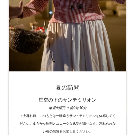
Leaflet
Château et Tour de Montaigne
24230 Saint-Michel-de-Montaigne
書籍
夏の訪問
星空の下のサンテミリオン
毎週火曜日 午後9時30分
→ 夕暮れ時、いつもとは一味違うサン・テミリオンを体感してく
ださい。柔らかな照明とユニークな逸話が織りなす、忘れられな
い夜の散策をお楽しみください。