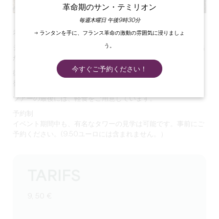
革命期のサン・テミリオン
毎週木曜日 午後9時30分
老若男女が楽しめるドラマ仕立てのツアー。
→ ランタンを手に、フランス革命の激動の雰囲気に浸りましょ
う。
シャトレーヌと召使いの案内で、19世紀の中心を訪ねる旅に出
かけましょう。
今すぐご予約ください！
彼らの話や逸話を通して、この象徴的な場所の魅力的な歴史を
発見してください。
ツアーの最後には、軽食をご用意しています。
予約制
イベント期間中も、有名なタワーの見学は可能です。事前にご
予約ください。(9.50ユーロには含まれません。）
TARIFS
9, 50 €