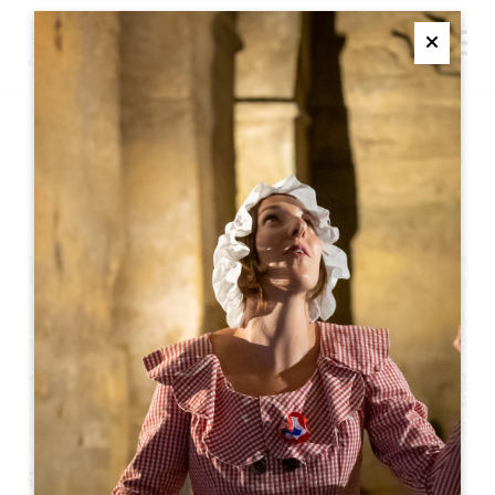
M
Ferme
ドラマ仕立てのモンテーニュ
城訪問
+
−