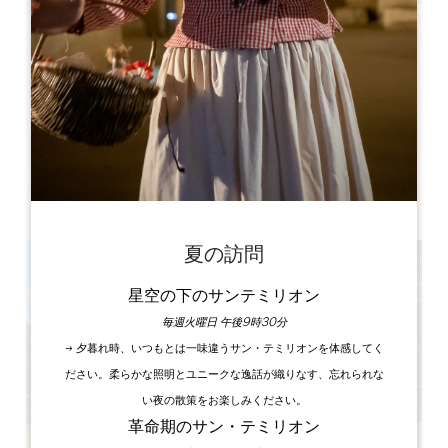
Leaflet
Château de Lussac
15 Rue de Lincent
33570 Lussac
書籍
夏の訪問
星空の下のサンテミリオン
毎週火曜日 午後9時30分
→ 夕暮れ時、いつもとは一味違うサン・テミリオンを体感してく
ださい。柔らかな照明とユニークな逸話が織りなす、忘れられな
い夜の散策をお楽しみください。
革命期のサン・テミリオン