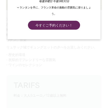
毎週木曜日 午後9時30分
→ ランタンを手に、フランス革命の激動の雰囲気に浸りましょ
う。
7月26日（金）19:00～23:00
所要時間4h
今すぐご予約ください！
料金：大人5ユーロ／12歳以下無料
軽食、ケータリング、グループワイン、ヴィニョーブル・ステ
ヴナン、音楽
リュサック城でギュングエットの夕べをお楽しみください。
- 歴史的環境
- 祝祭的でフレンドリーな雰囲気
- ワインのセレクション
TARIFS
料金：大人5ユーロ／12歳以上無料