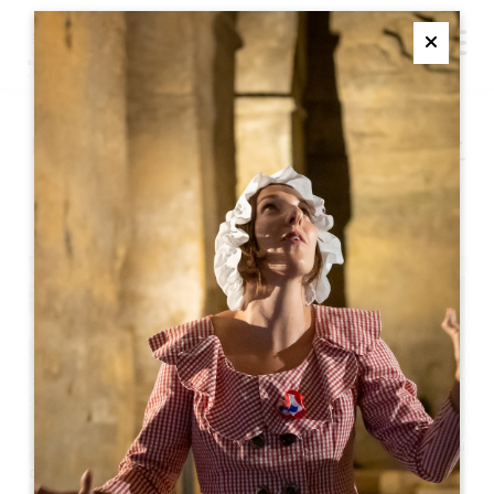
M
Ferme
リュサック城でのギュングエ
ットの夕べ
+
−