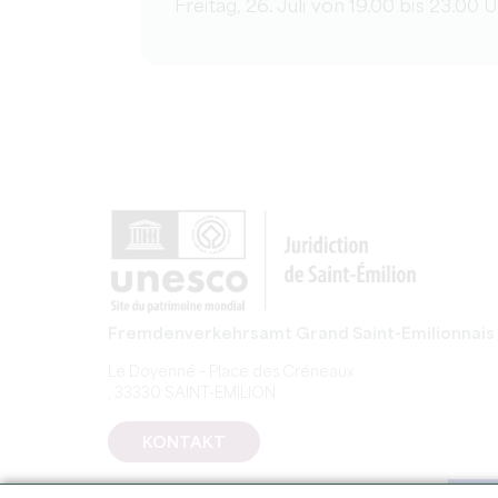
Freitag, 26. Juli von 19.00 bis 23.00 
Fremdenverkehrsamt Grand Saint-Emilionnais
Le Doyenné – Place des Créneaux
, 33330 SAINT-EMILION
KONTAKT