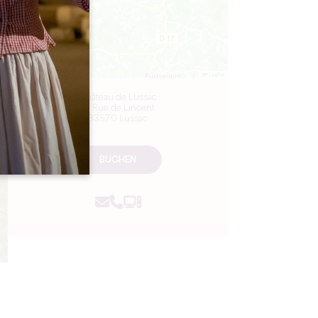
Leaflet
Château de Lussac
15 Rue de Lincent
33570 Lussac
BUCHEN