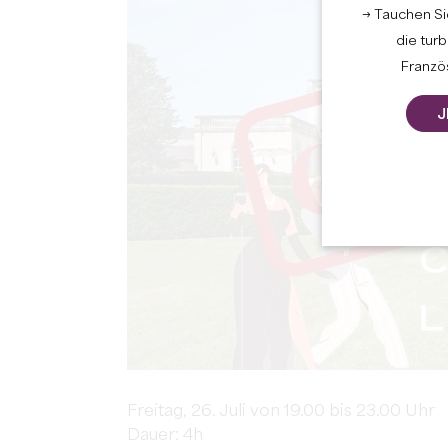
→ Tauchen Sie
die tur
Französ
J
Freitag, 26. Juli von 19.00 bis 23.00 Uhr
Dauer: 4h