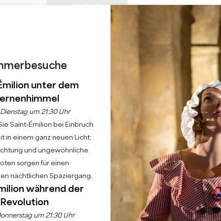
E BESUCHE
SEMINARE
Z
0
S
DIESER
Warenkorb
Meine Auswah
SPRACHE
EIN
TAGESORDNUNG
DE
SOMMER
ZU BESUCHENDE SCHLÖSSER
LOKALE PERLEN
22 GRÜNDE FÜR DIE ZUKUNFT
REGNERISCHE TAGE
mmerbesuche
E-ABEND IM CHÂTEAU
Émilion unter dem
ernenhimmel
Dienstag um 21:30 Uhr
Startseite
Tagesordnung
Guinguette-Abend im Château de Lussac
ie Saint-Émilion bei Einbruch
t in einem ganz neuen Licht:
uchtung und ungewöhnliche
ten sorgen für einen
hen nächtlichen Spaziergang.
milion während der
Revolution
onnerstag um 21:30 Uhr