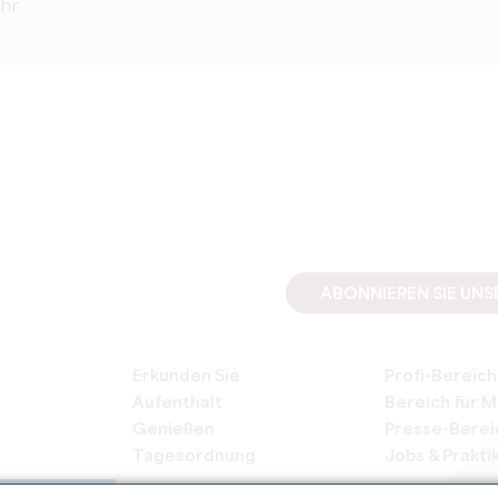
Uhr
ABONNIEREN SIE UN
Erkunden Sie
Profi-Bereich
Aufenthalt
Bereich für M
Genießen
Presse-Berei
Tagesordnung
Jobs & Prakti