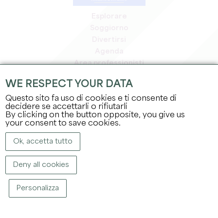
Esplorare
Soggiorno
Divertirsi
Agenda
Area professionisti
Area riservata ai soci
WE RESPECT YOUR DATA
Area stampa
Questo sito fa uso di cookies e ti consente di
Offerte di lavoro e stage
decidere se accettarli o rifiutarli
Informazioni legali
By clicking on the button opposite, you give us
Informativa sulla privacy
your consent to save cookies.
Ok, accetta tutto
Deny all cookies
Personalizza
COPYRIGHT ©
2026
UFFICIO DEL TURISMO DEL GRAND SAINT-ÉMILIONNAIS