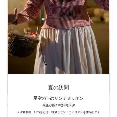
63 Av. de Libourne
33870 Vayres
夏の訪問
星空の下のサンテミリオン
毎週火曜日 午後9時30分
10月最後の週末、ヴェイレス城はスリルと魅惑の劇場へと変貌
を遂げる！
→ 夕暮れ時、いつもとは一味違うサン・テミリオンを体感してく