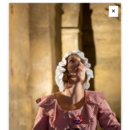
M
Ferme
ヴェイユ城のハロウィーン
+
−
Leaflet