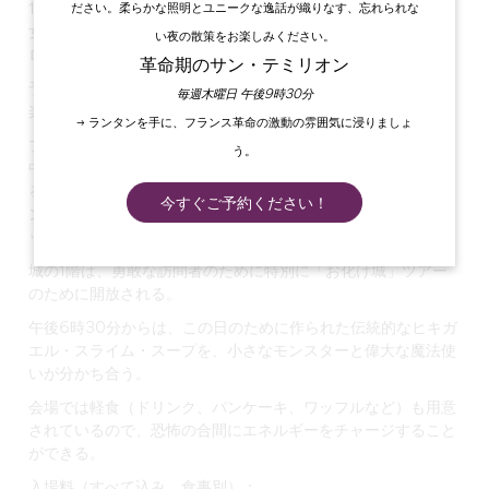
ださい。柔らかな照明とユニークな逸話が織りなす、忘れられな
10月25日（土）と26日（日）の午後1時から7時まで、老若男
女を問わず、ショーやゲーム、エンターテイメントを通してハ
い夜の散策をお楽しみください。
ロウィーンの雰囲気に浸ってください。
革命期のサン・テミリオン
予約不要（当日券あり）、仮装して不気味なハロウィーンをお
毎週木曜日 午後9時30分
楽しみください。
→ ランタンを手に、フランス革命の激動の雰囲気に浸りましょ
プログラムには、華麗な鷹狩りの展示、騎士のトーナメント、
う。
中庭や敷地内では不吉な人物との思いがけない出会いなどがあ
る。演劇の寸劇、魔女狩り、狼男裁判、呪文唱えレッスン、メ
今すぐご予約ください！
ンヒル投げ、「お騒がせ」バトル、メイクアップ・ワークショ
ップなどが午後を彩る。
城の1階は、勇敢な訪問者のために特別に「お化け城」ツアー
のために開放される。
午後6時30分からは、この日のために作られた伝統的なヒキガ
エル・スライム・スープを、小さなモンスターと偉大な魔法使
いが分かち合う。
会場では軽食（ドリンク、パンケーキ、ワッフルなど）も用意
されているので、恐怖の合間にエネルギーをチャージすること
ができる。
入場料（すべて込み、食事別）：