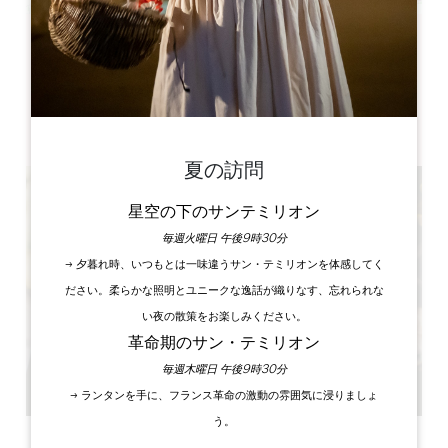
Leaflet
Château La Fleur Picon
1, Picon
33330 Saint-Émilion
夏の訪問
星空の下のサンテミリオン
毎週火曜日 午後9時30分
→ 夕暮れ時、いつもとは一味違うサン・テミリオンを体感してく
ださい。柔らかな照明とユニークな逸話が織りなす、忘れられな
い夜の散策をお楽しみください。
革命期のサン・テミリオン
毎週木曜日 午後9時30分
→ ランタンを手に、フランス革命の激動の雰囲気に浸りましょ
う。