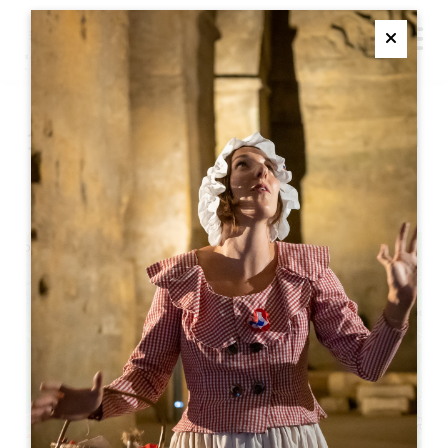
M
Ferme
クラブ・エフェメールでのコ
ンサート
+
−