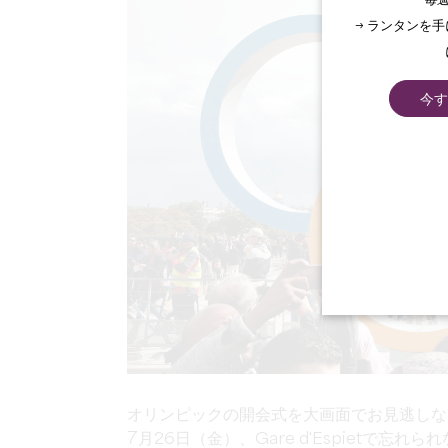
毎週
→ ランタンを
今す
オリンピックの開会式を大画面でお見逃しな
7月26日（金）、Gare d'Espietで忘