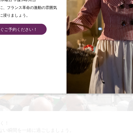
木曜日 午後9時30分
手に、フランス革命の激動の雰囲気
に浸りましょう。
ぐご予約ください！
く！
れられない瞬間を一緒に過ごしましょう。