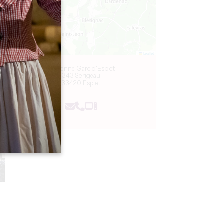
Leaflet
Ancienne Gare d'Espiet
343 Serigeau
33420 Espiet