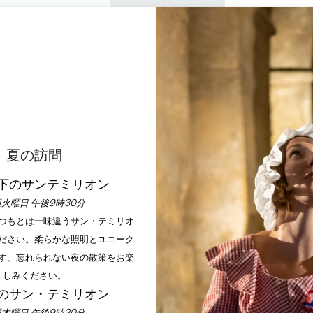
プライベートツアー
セミナー
0
バスケ
楽しむ
アジェンダ
今年の夏
訪問すべきシャトー
リンピック開会式を大画面
夏の訪問
ホーム
アジェンダ
オリンピック開会式を大画面で！
下のサンテミリオン
火曜日 午後9時30分
いつもとは一味違うサン・テミリオ
ださい。柔らかな照明とユニーク
す、忘れられない夜の散策をお楽
しみください。
のサン・テミリオン