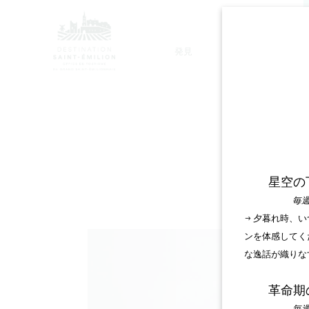
発見
滞在
モノリシック教会ツアー
オ
星空の
毎週
→ 夕暮れ時、
ンを体感してく
な逸話が織りな
革命期