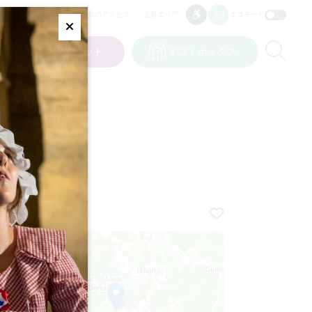
プロのアクセス
会員エリア
エコモード
アクセシビリティ
アクセシビリティ
Fermer
Re
ット
私の選択
チケット
ギフトボックス
JP
言語
で！
+
−