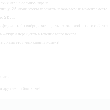
ких игр на большом экране!
тницу, 26 июля, чтобы пережить незабываемый момент вместе.
ло 21:30.
сферой, чтобы вибрировать в ритме этого глобального события.
ть жажду и перекусить в течение всего вечера.
ть с нами этот уникальный момент!
х игр
и друзьями и близкими!