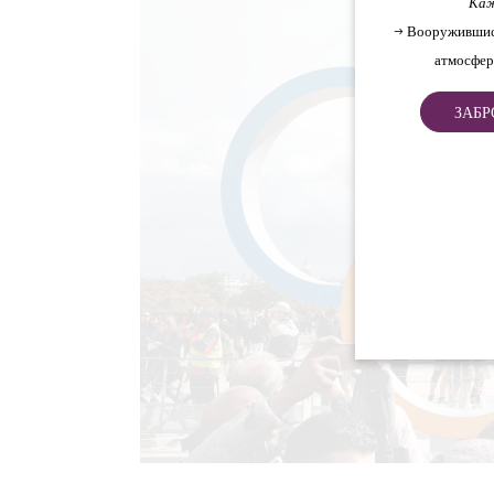
Каж
→ Вооружившис
атмосфер
ЗАБР