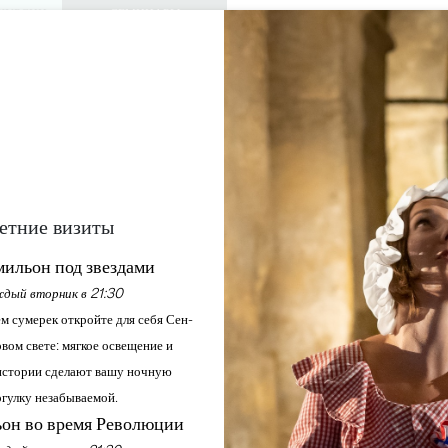
КУРСИИ
СЕМИНАРЫ
ДОСТУП ДЛЯ 
0
Корзина
Мой выбо
ЯЗЫК
RU
АЖДАЙТЕСЬ
ПОВЕСТКА ДНЯ
ЭТО ЛЕТО
ЗАМКИ ДЛЯ ПОСЕЩЕНИЯ
МЕСТНЫЕ ЖЕМЧУЖИНЫ
 ОТКРЫТИЯ ОЛИМПИЙС
БОЛЬШОМ ЭКРАНЕ!
етние визиты
ильон под звездами
Главная
Повестка дня
Церемония открытия Олимпийских игр на большом экране!
дый вторник в 21:30
м сумерек откройте для себя Сен-
вом свете: мягкое освещение и
стории сделают вашу ночную
гулку незабываемой.
он во время Революции