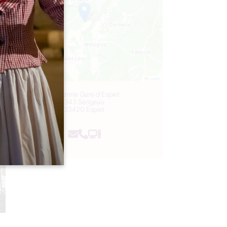
Leaflet
Ancienne Gare d'Espiet
343 Serigeau
33420 Espiet