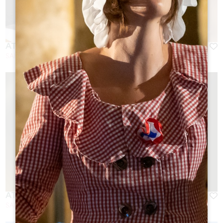
ATELIER ASSEMBLAGE
SAINT-EMILION
ATELIER RSE ET BIEN-ÊTRE
SAINT-EMILION