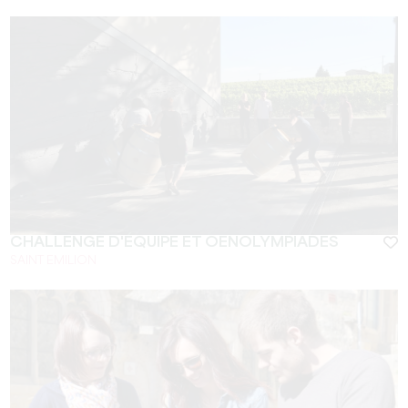
CHALLENGE D'ÉQUIPE ET OENOLYMPIADES
SAINT EMILION