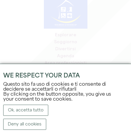
Esplorare
Soggiorno
Divertirsi
Agenda
Area professionisti
Area riservata ai soci
WE RESPECT YOUR DATA
Area stampa
Questo sito fa uso di cookies e ti consente di
Offerte di lavoro e stage
decidere se accettarli o rifiutarli
Informazioni legali
By clicking on the button opposite, you give us
Informativa sulla privacy
your consent to save cookies.
Ok, accetta tutto
Deny all cookies