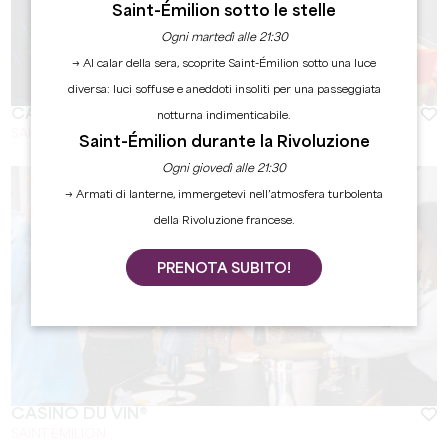
Saint-Émilion sotto le stelle
Ogni martedì alle 21:30
→ Al calar della sera, scoprite Saint-Émilion sotto una luce
diversa: luci soffuse e aneddoti insoliti per una passeggiata
CAFÉ THÉÂTRE
notturna indimenticabile.
SAINT-EMILION
Saint-Émilion durante la Rivoluzione
Ogni giovedì alle 21:30
→ Armati di lanterne, immergetevi nell’atmosfera turbolenta
della Rivoluzione francese.
PRENOTA SUBITO!
CASINO DU VIN®
SAINT EMILION