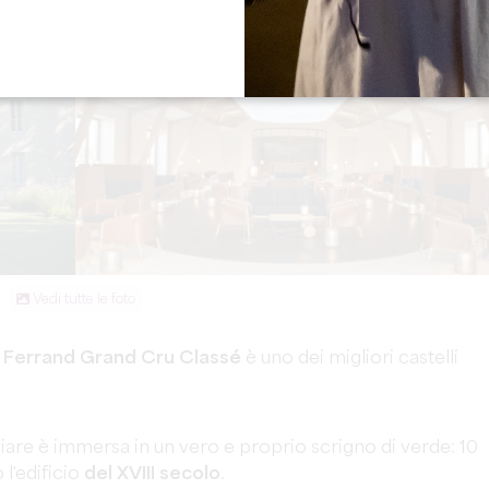
Vedi tutte le foto
 Ferrand Grand Cru Classé
è uno dei migliori castelli
iare è immersa in un vero e proprio scrigno di verde: 10
l'edificio
del XVIII secolo
.