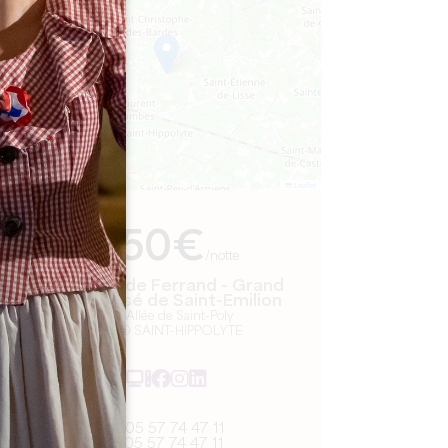
−
Leaflet
Da
250€
/notte
Château de Ferrand - Grand
Cru Classé de Saint-Emilion
339 Allée de Saint-Poly
33330 SAINT-HIPPOLYTE
05 57 74 47 11
05 57 74 47 11