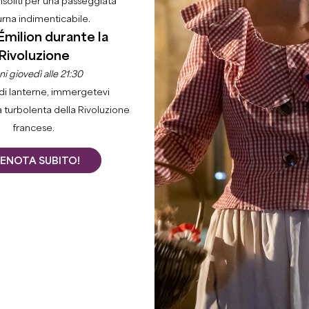
nsoliti per una passeggiata
urna indimenticabile.
Émilion durante la
Rivoluzione
i giovedì alle 21:30
di lanterne, immergetevi
a turbolenta della Rivoluzione
francese.
ENOTA SUBITO!