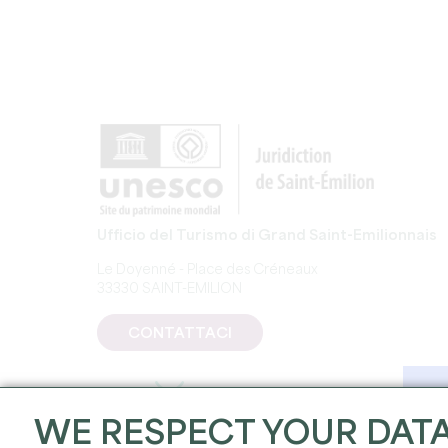
Ufficio del Turismo di Grand Saint-Emilionnais
Le Doyenné - Place des Créneaux
33330 SAINT-EMILION
CONTATTACI
WE RESPECT YOUR DAT