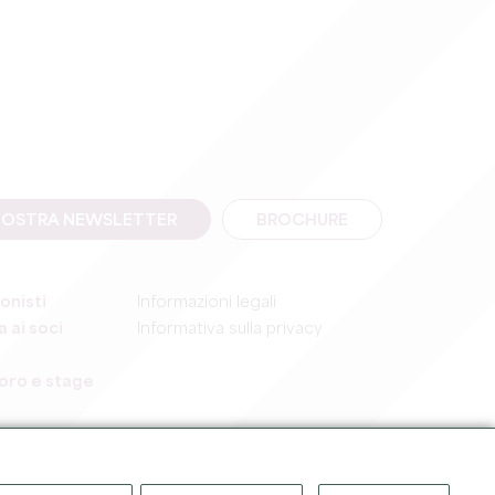
A NOSTRA NEWSLETTER
BROCHURE
onisti
Informazioni legali
 ai soci
Informativa sulla privacy
voro e stage