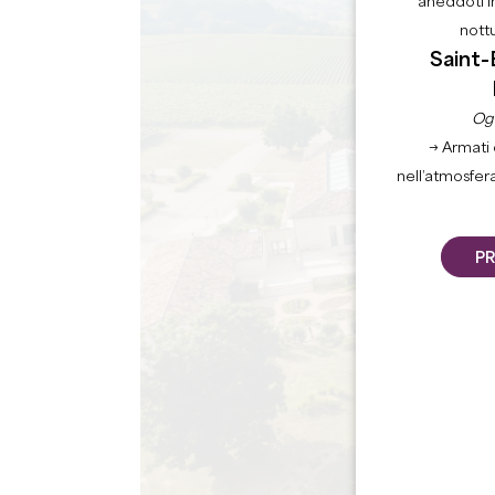
aneddoti i
nott
Saint-
Ogn
→ Armati 
nell’atmosfer
PR