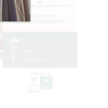
oenotourisme@chateaudeferrand.com
MESE DI APERTURA
G
F
M
A
M
G
L
A
S
O
N
D
5.4 km
3
6 persone
1
Copiare il codice GPS
ETICHETTE