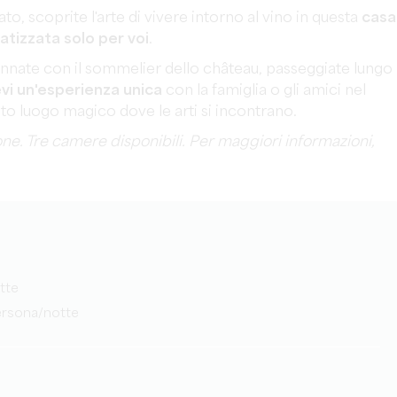
, scoprite l'arte di vivere intorno al vino in questa
casa
atizzata solo per voi
.
i annate con il sommelier dello château, passeggiate lungo 
i un'esperienza unica
con la famiglia o gli amici nel
sto luogo magico dove le arti si incontrano.
sone. Tre camere disponibili. Per maggiori informazioni,
otte
persona/notte