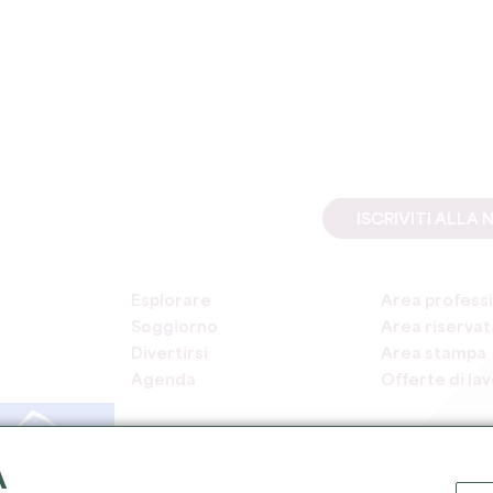
ISCRIVITI ALL
Esplorare
Area professi
Soggiorno
Area riservata
Divertirsi
Area stampa
Agenda
Offerte di la
A