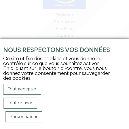
Explorer
Séjourner
Profiter
Agenda
Espace Pro
NOUS RESPECTONS VOS DONNÉES
Espace adhérents
Espace presse
Ce site utilise des cookies et vous donne le
contrôle sur ce que vous souhaitez activer
Emplois & stages
En cliquant sur le bouton ci-contre, vous nous
Mentions légales
donnez votre consentement pour sauvegarder
Politique de confidentialité
des cookies.
Tout accepter
Tout refuser
Personnaliser
COPYRIGHT © 2026 OFFICE DE TOURISME DU GRAND SAINT-ÉMILIONNAIS