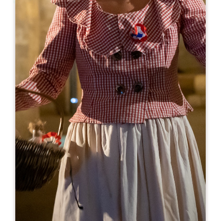
Leaflet
A partir de
10€
Clos Saint-Julien
66 Avenue Jacques Goudineau
33330 SAINT-ÉMILION
05 57 24 72 44
06 11 91 03 54
chateau.gaillard@wanadoo.fr
MOIS D'OUVERTURE
J
F
M
A
M
J
J
A
S
O
N
D
JOURS D'OUVERTURE
L
M
M
J
V
S
D
AM
AM
AM
AM
AM
AM
AM
PM
PM
PM
PM
PM
PM
PM