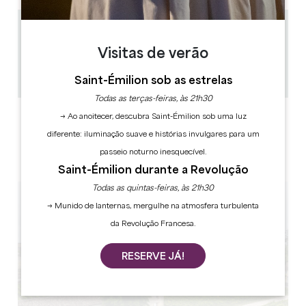
0.45 km
45 min
Visitas de verão
10
Copiar código GPS
Saint-Émilion sob as estrelas
Todas as terças-feiras, às 21h30
ETIQUETAS
→ Ao anoitecer, descubra Saint-Émilion sob uma luz
diferente: iluminação suave e histórias invulgares para um
passeio noturno inesquecível.
Saint-Émilion durante a Revolução
Todas as quintas-feiras, às 21h30
→ Munido de lanternas, mergulhe na atmosfera turbulenta
da Revolução Francesa.
RESERVE JÁ!