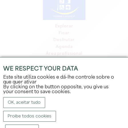
Explorar
Ficar
Desfrutar
Agenda
Área profissional
Área de membros
Área de imprensa
WE RESPECT YOUR DATA
Empregos e estágios
Este site utiliza cookies e dá-lhe controle sobre o
Informação jurídica
que quer ativar
By clicking on the button opposite, you give us
Política de privacidade
your consent to save cookies.
OK, aceitar tudo
Proibe todos cookies