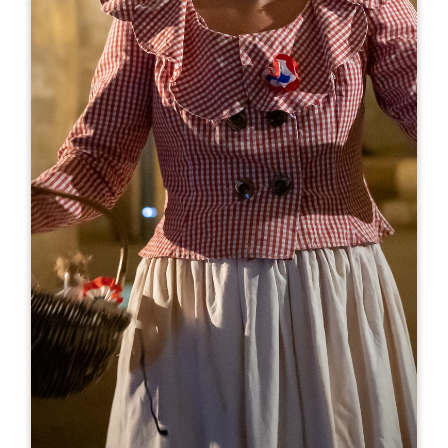
Leaflet
De
10€
Clos Saint-Julien
66 Avenue Jacques Goudineau
33330 SAINT-ÉMILION
05 57 24 72 44
06 11 91 03 54
chateau.gaillard@wanadoo.fr
MÊS DE ABERTURA
J
F
M
A
M
J
J
A
S
O
N
D
DIAS DE ABERTURA
S
T
Q
Q
S
S
D
AM
AM
AM
AM
AM
AM
AM
PM
PM
PM
PM
PM
PM
PM