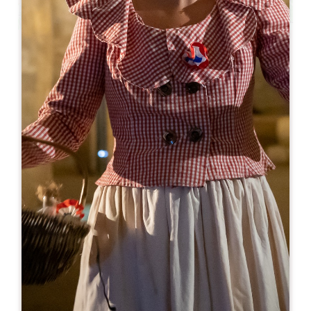
Leaflet
A partir de
30€
Clos Badon-Thunevin – Le Garage
14 Rue de la petite fontaine
33330 SAINT-EMILION
05 35 37 16 60
06 60 76 71 31
reception@badonhospitality.com
MOIS D'OUVERTURE
J
F
M
A
M
J
J
A
S
O
N
D
JOURS D'OUVERTURE
L
M
M
J
V
S
D
AM
AM
AM
AM
AM
AM
AM