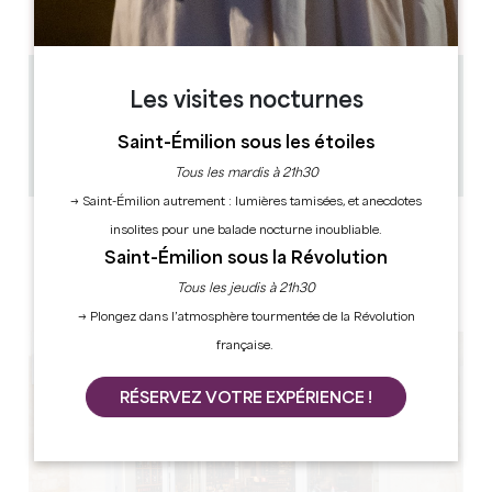
PM
PM
PM
PM
PM
PM
PM
0.24 km
Les visites nocturnes
1h00
Saint-Émilion sous les étoiles
10
Copier code GPS
Tous les mardis à 21h30
→ Saint-Émilion autrement : lumières tamisées, et anecdotes
LABELS
insolites pour une balade nocturne inoubliable.
Saint-Émilion sous la Révolution
Tous les jeudis à 21h30
→ Plongez dans l’atmosphère tourmentée de la Révolution
française.
RÉSERVEZ VOTRE EXPÉRIENCE !