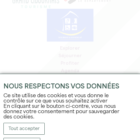
Explorer
Séjourner
Profiter
Agenda
Espace Pro
NOUS RESPECTONS VOS DONNÉES
Espace adhérents
Espace presse
Ce site utilise des cookies et vous donne le
contrôle sur ce que vous souhaitez activer
Emplois & stages
En cliquant sur le bouton ci-contre, vous nous
Mentions légales
donnez votre consentement pour sauvegarder
Politique de confidentialité
des cookies.
Tout accepter