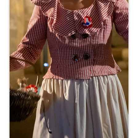
Leaflet
来自
30€
Clos Badon-Thunevin – Le Garage
14 Rue de la petite fontaine
33330 SAINT-EMILION
05 35 37 16 60
06 60 76 71 31
reception@badonhospitality.com
开幕月份
一
二
三
四
五
六
七
八
九
十
十
十
开幕日
隆
星
星
星
星
星
星