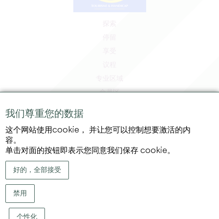
探索
停留
享受
议程
专业区域
会员区
媒体区
我们尊重您的数据
工作和实习机会
这个网站使用cookie， 并让您可以控制想要激活的内
法律信息
容。
隐私政策
单击对面的按钮即表示您同意我们保存 cookie。
好的，全部接受
禁用
个性化
版权 ©
2026
大圣埃米利永地区旅游局