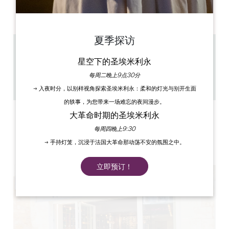
AM
AM
AM
AM
AM
AM
AM
PM
PM
PM
PM
PM
PM
PM
夏季探访
0.24 km
星空下的圣埃米利永
1h00
10
每周二晚上9点30分
复制 GPS 代码
→ 入夜时分，以别样视角探索圣埃米利永：柔和的灯光与别开生面
的轶事，为您带来一场难忘的夜间漫步。
大革命时期的圣埃米利永
标签
每周四晚上9:30
→ 手持灯笼，沉浸于法国大革命那动荡不安的氛围之中。
立即预订！