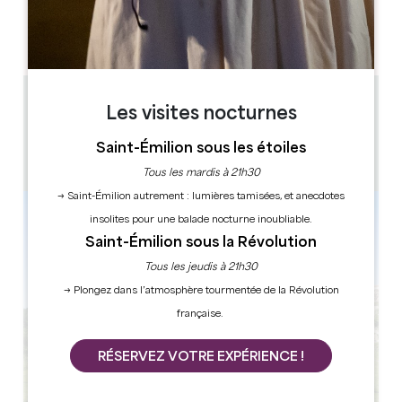
L
M
M
J
V
S
D
AM
AM
AM
AM
AM
AM
AM
PM
PM
PM
PM
PM
PM
PM
14 km
Les visites nocturnes
1h30 / 2h
20
Saint-Émilion sous les étoiles
Copier code GPS
Tous les mardis à 21h30
→ Saint-Émilion autrement : lumières tamisées, et anecdotes
insolites pour une balade nocturne inoubliable.
Saint-Émilion sous la Révolution
Tous les jeudis à 21h30
→ Plongez dans l’atmosphère tourmentée de la Révolution
française.
RÉSERVEZ VOTRE EXPÉRIENCE !