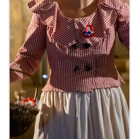
Leaflet
A partir de
8€
Clos Vieux Rochers
11 Route de Seguine-Lafon Monbadon
33570 PUISSEGUIN
RÉSERVER
05 57 46 36 67
07 85 36 16 85
info@closvieuxrochers.com
MOIS D'OUVERTURE
J
F
M
A
M
J
J
A
S
O
N
D
JOURS D'OUVERTURE