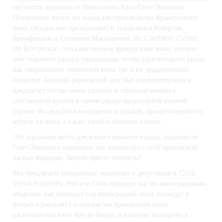
местности недалеко от Пюиссегена, близ Сент-Эмильона.
Основанное много лет назад для производства французского
вина, сегодня оно принадлежит и управляется Робертом
Бримфилдом и Стивеном Макмахоном. Их Castillon Cotes
de Bordeaux - это качественное французское вино, которое
они стараются сделать уникальным, чтобы удовлетворить вкусы
как современных любителей вина, так и их традиционных
клиентов. Бывший фермерский дом был отремонтирован и
предлагает гостям очень удобные и стильные номера с
собственной кухней в самом сердце французской винной
страны. Исследуйте виноградник и усадьбу, продегустируйте и
купите их вина, а также узнайте немного нового.
Это идеальное место для вашего винного отдыха, недалеко от
Сент-Эмильона, идеальное для знакомства с этой прекрасной
частью Франции. Хотите просто посетить?
Мы предлагаем ежедневные экскурсии и дегустации в Clos
Vieux Rochers. Роб или Стив проведут вас по виноградникам,
объяснив, как проходит год виноградной лозы, проведут в
погреб и расскажут о том.как мы производим наше
кастильонское вино Кот-де-Бордо, и закончат экскурсию в