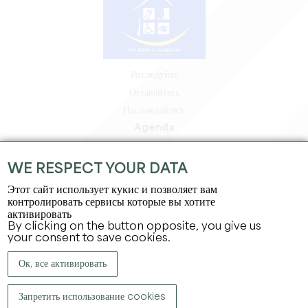
Исследуйте
Оставайтесь
Наслаждайтесь
Agenda
Зона профессионалов
Зона для участников
WE RESPECT YOUR DATA
Зона для прессы
Этот сайт использует кукис и позволяет вам
Вакансии и стажировки
контролировать сервисы которые вы хотите
активировать
Юридическая информация
By clicking on the button opposite, you give us
Политика конфиденциальности
your consent to save cookies.
Ок, все активировать
Запретить использование cookies