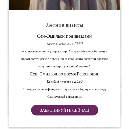
14 km
1h30 / 2h
Летние визиты
20
Скопируйте GPS-код
Сен-Эмильон под звездами
Каждый вторник в 21:30
→ С наступлением сумерек откройте для себя Сен-Эмильон в
новом свете: мягкое освещение и необычные истории сделают
вашу ночную прогулку незабываемой.
Сен-Эмильон во время Революции
Каждый четверг в 21:30
→ Вооружившись фонарями, окунитесь в бурную атмосферу
Французской революции.
ЗАБРОНИРУЙТЕ СЕЙЧАС!
Виноградник Clos Vieux Rochers расположен в сельской