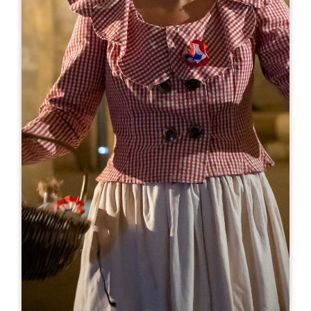
Leaflet
С сайта
8€
Clos Vieux Rochers
11 Route de Seguine-Lafon Monbadon
33570 PUISSEGUIN
05 57 46 36 67
07 85 36 16 85
info@closvieuxrochers.com
МЕСЯЦ ОТКРЫТИЯ
Я
Ф
М
А
М
И
И
А
С
О
Н
Д
ДНИ ОТКРЫТИЯ
П
В
С
Ч
П
С
В
AM
AM
AM
AM
AM
AM
AM
PM
PM
PM
PM
PM
PM
PM