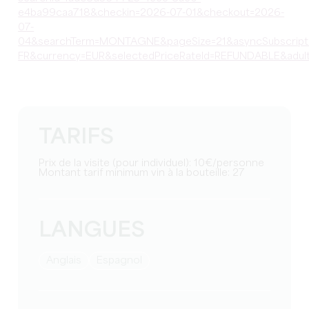
e4ba99caa718&checkin=2026-07-01&checkout=2026-
07-
04&searchTerm=MONTAGNE&pageSize=21&asyncSubscription
FR&currency=EUR&selectedPriceRateId=REFUNDABLE&adu
TARIFS
Prix de la visite (pour individuel): 10€/personne
Montant tarif minimum vin à la bouteille: 27
LANGUES
Anglais
Espagnol