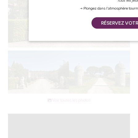
Tous les jeu
→ Plongez dans l’atmosphère tourm
RÉSERVEZ VOTRE
Voir toutes les photos