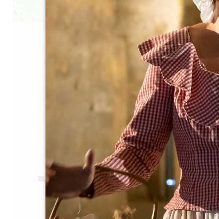
Leaflet
A partir de
10€
Château Saint-Georges
5 route de Saint-Émilion
33570 MONTAGNE
RÉSERVER
05 57 74 79 70
05 57 74 62 11
tourisme@chateau-saint-georges.com
MOIS D'OUVERTURE
J
F
M
A
M
J
J
A
S
O
N
D