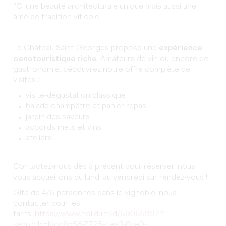
°C, une beauté architecturale unique mais aussi une
âme de tradition viticole.
Le Château Saint-Georges propose une
expérience
oenotouristique riche
. Amateurs de vin ou encore de
gastronomie, découvrez notre offre complète de
visites :
visite-dégustation classique
balade champêtre et panier-repas
jardin des saveurs
accords mets et vins
ateliers
Contactez-nous dès à présent pour réserver, nous
vous accueillons du lundi au vendredi sur rendez-vous !
Gite de 4/6 personnes dans le vignoble, nous
contacter pour les
tarifs.
https://www.holidu.fr/d/69065997?
searchId=fadc8d56-7725-4ee3-8ae0-