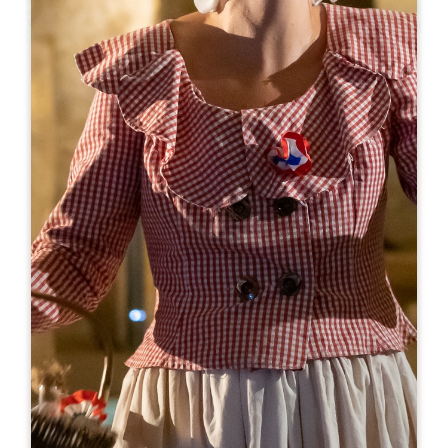
Leaflet
Da
10€
Château Saint-Georges
5 route de Saint-Émilion
33570 MONTAGNE
05 57 74 79 70
05 57 74 62 11
tourisme@chateau-saint-georges.com
MESE DI APERTURA
G
F
M
A
M
G
L
A
S
O
N
D
GIORNI DI APERTURA
L
M
M
G
V
S
D
AM
AM
AM
AM
AM
AM
AM