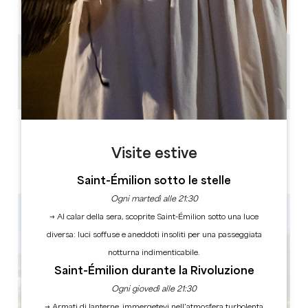
PM
PM
PM
PM
PM
PM
PM
4.5 km
1h
Copiare il codice GPS
ETICHETTE
Visite estive
Saint-Émilion sotto le stelle
Ogni martedì alle 21:30
→ Al calar della sera, scoprite Saint-Émilion sotto una luce
diversa: luci soffuse e aneddoti insoliti per una passeggiata
notturna indimenticabile.
Saint-Émilion durante la Rivoluzione
Ogni giovedì alle 21:30
→ Armati di lanterne, immergetevi nell’atmosfera turbolenta