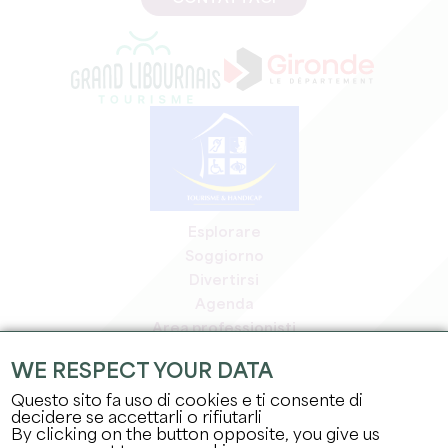
Esplorare
Soggiorno
Divertirsi
Agenda
Area professionisti
Area riservata ai soci
WE RESPECT YOUR DATA
Area stampa
Questo sito fa uso di cookies e ti consente di
Offerte di lavoro e stage
decidere se accettarli o rifiutarli
Informazioni legali
By clicking on the button opposite, you give us