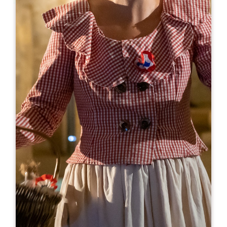
Leaflet
A partir de
25€
Château Haut-Goujon
50 route de Goujon
33570 MONTAGNE
RÉSERVER
05 57 51 50 05
06 27 09 43 76
contact@chateauhautgoujon.fr
MOIS D'OUVERTURE
J
F
M
A
M
J
J
A
S
O
N
D
JOURS D'OUVERTURE