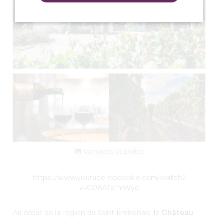
Voir toutes les photos
https://www.youtube-nocookie.com/watch?
v=C08ATsTmWyc
Au cœur de la région du Saint-Émilionais, le
Château