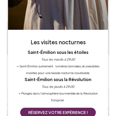
L
M
M
J
V
S
D
AM
AM
AM
AM
AM
AM
AM
PM
PM
PM
PM
PM
PM
PM
10.5 km
1h30
Les visites nocturnes
20
Copier code GPS
Saint-Émilion sous les étoiles
Tous les mardis à 21h30
LABELS
→ Saint-Émilion autrement : lumières tamisées, et anecdotes
insolites pour une balade nocturne inoubliable.
Saint-Émilion sous la Révolution
Tous les jeudis à 21h30
→ Plongez dans l’atmosphère tourmentée de la Révolution
française.
RÉSERVEZ VOTRE EXPÉRIENCE !