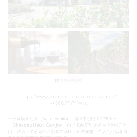
查看所有照片
https://www.youtube-nocookie.com/watch?
v=C08ATsTmWyc
位于圣埃米利永（Saint-Émilion）地区中心的
上古戎酒庄
（Château Haut-Goujon
）向追求
纯正
和
欢乐的
游客敞开大
门。
作为一个家庭经营的
独立酒庄，它首先是一个人们可以相聚