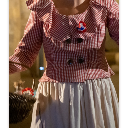
Leaflet
来自
25€
Château Haut-Goujon
50 route de Goujon
33570 MONTAGNE
05 57 51 50 05
06 27 09 43 76
contact@chateauhautgoujon.fr
开幕月份
一
二
三
四
五
六
七
八
九
十
十
十
开幕日
隆
星
星
星
星
星
星
AM
AM
AM
AM
AM
AM
AM
PM
PM
PM
PM
PM
PM
PM