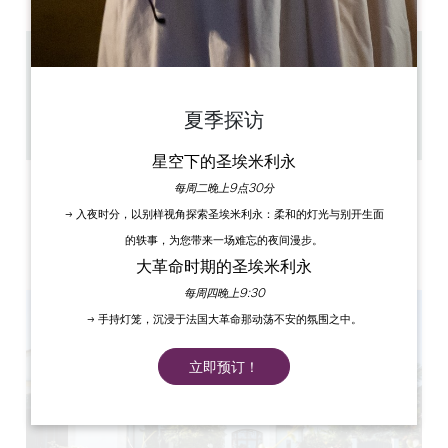
10.5 km
1h30
20
夏季探访
复制 GPS 代码
星空下的圣埃米利永
每周二晚上9点30分
标签
→ 入夜时分，以别样视角探索圣埃米利永：柔和的灯光与别开生面
的轶事，为您带来一场难忘的夜间漫步。
大革命时期的圣埃米利永
每周四晚上9:30
→ 手持灯笼，沉浸于法国大革命那动荡不安的氛围之中。
立即预订！