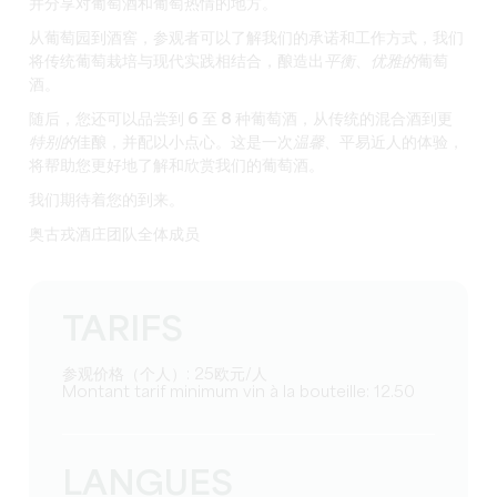
并分享对葡萄酒和葡萄热情的地方。
从葡萄园到酒窖，参观者可以了解我们的承诺和工作方式，我们
将传统葡萄栽培与现代实践相结合，酿造出
平衡
、
优雅的
葡萄
酒。
随后，您还可以
品尝到 6 至 8 种葡萄酒
，从传统的混合酒到更
特别的
佳酿，并配以小点心。这是一次
温馨、
平易近人的体验，
将帮助您更好地了解和欣赏我们的葡萄酒。
我们期待着您的到来。
奥古戎酒庄团队全体成员
TARIFS
参观价格（个人）: 25欧元/人
Montant tarif minimum vin à la bouteille: 12.50
LANGUES